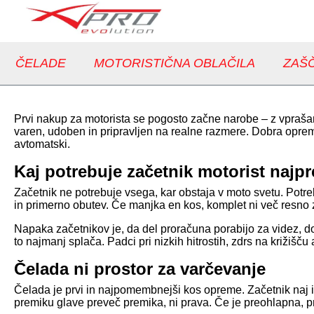
ČELADE
MOTORISTIČNA OBLAČILA
ZAŠČ
Prvi nakup za motorista se pogosto začne narobe – z vprašanje
varen, udoben in pripravljen na realne razmere. Dobra oprema 
avtomatski.
Kaj potrebuje začetnik motorist najpr
Začetnik ne potrebuje vsega, kar obstaja v moto svetu. Potre
in primerno obutev. Če manjka en kos, komplet ni več resno 
Napaka začetnikov je, da del proračuna porabijo za videz, 
to najmanj splača. Padci pri nizkih hitrostih, zdrs na križišč
Čelada ni prostor za varčevanje
Čelada je prvi in najpomembnejši kos opreme. Začetnik naj iš
premiku glave preveč premika, ni prava. Če je preohlapna, pr