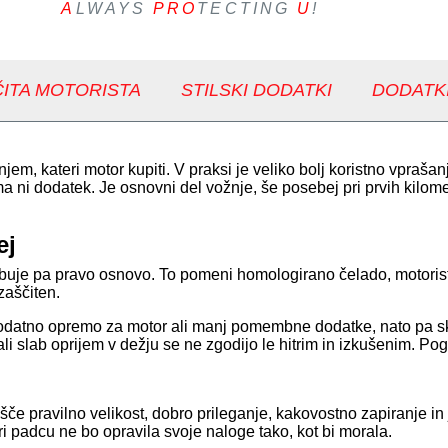
A
LWAYS
PRO
TECTING
U
!
ITA MOTORISTA
STILSKI DODATKI
DODATK
m, kateri motor kupiti. V praksi je veliko bolj koristno vprašanj
ni dodatek. Je osnovni del vožnje, še posebej pri prvih kilometr
ej
buje pa pravo osnovo. To pomeni homologirano čelado, motoristič
zaščiten.
dodatno opremo za motor ali manj pomembne dodatke, nato pa sk
u ali slab oprijem v dežju se ne zgodijo le hitrim in izkušenim. 
če pravilno velikost, dobro prileganje, kakovostno zapiranje in 
i padcu ne bo opravila svoje naloge tako, kot bi morala.