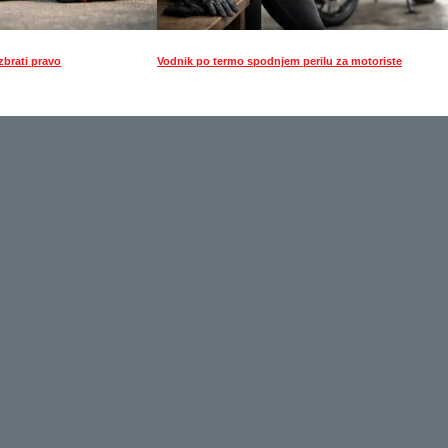
zbrati pravo
Vodnik po termo spodnjem perilu za motoriste