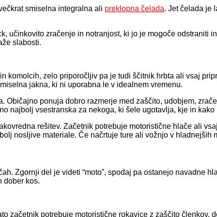
večkrat smiselna integralna ali
preklopna čelada
. Jet čelada je
činkovito zračenje in notranjost, ki jo je mogoče odstraniti in oči
aže slabosti.
komolcih, zelo priporočljiv pa je tudi ščitnik hrbta ali vsaj pri
 smiselna jakna, ki ni uporabna le v idealnem vremenu.
bira. Običajno ponuja dobro razmerje med zaščito, udobjem, zrač
no najbolj vsestranska za nekoga, ki šele ugotavlja, kje in kako 
vredna rešitev. Začetnik potrebuje motoristične hlače ali vsaj c
n bolj nosljive materiale. Če načrtuje ture ali vožnjo v hladnej
h. Zgornji del je videti “moto”, spodaj pa ostanejo navadne hlač
n dober kos.
to začetnik potrebuje motoristične rokavice z zaščito členkov, d