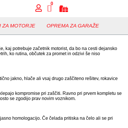
0
I ZA MOTORJE
OPREMA ZA GARAŽE
e, kaj potrebuje začetnik motorist, da bo na cesti dejansko
ih, ko rutina, občutek za promet in odzivi še niso
no jakno, hlače ali vsaj drugo zaščiteno rešitev, rokavice
lepajo kompromise pri zaščiti. Ravno pri prvem kompletu se
Pogosto se zgodijo prav novim voznikom.
jasno homologacijo. Če čelada pritiska na čelo ali se pri