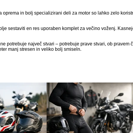
 oprema in bolj specializirani deli za motor so lahko zelo korist
olje sestaviti en res uporaben komplet za večino voženj. Kasneje 
 ne potrebuje največ stvari – potrebuje prave stvari, ob pravem č
ter manj stresen in veliko bolj smiseln.