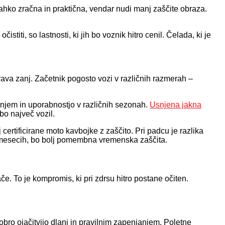
 lahko zračna in praktična, vendar nudi manj zaščite obraza.
stiti, so lastnosti, ki jih bo voznik hitro cenil. Čelada, ki je
prava zanj. Začetnik pogosto vozi v različnih razmerah –
enjem in uporabnostjo v različnih sezonah.
Usnjena jakna
bo največ vozil.
ertificirane moto kavbojke z zaščito. Pri padcu je razlika
ših mesecih, bo bolj pomembna vremenska zaščita.
e. To je kompromis, ki pri zdrsu hitro postane očiten.
obro ojačitvijo dlani in pravilnim zapenjanjem. Poletne