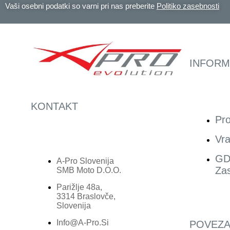
Vaši osebni podatki so varni pri nas preberite
Politiko zasebnosti
INFORM
KONTAKT
Pro
Vra
GD
A-Pro Slovenija
Zas
SMB Moto D.o.o.
Parižlje 48a,
3314 Braslovče,
Slovenija
Info@a-Pro.si
POVEZA