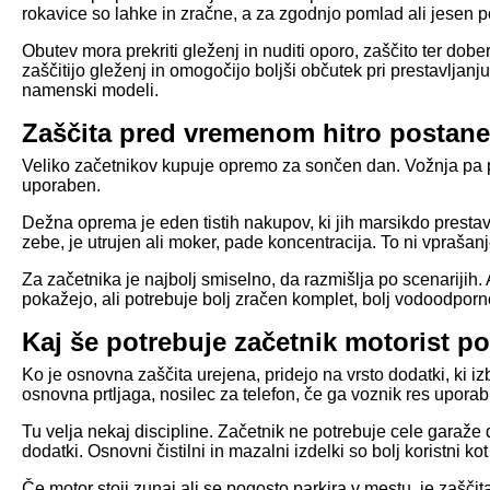
rokavice so lahke in zračne, a za zgodnjo pomlad ali jesen po
Obutev mora prekriti gleženj in nuditi oporo, zaščito ter dober
zaščitijo gleženj in omogočijo boljši občutek pri prestavljan
namenski modeli.
Zaščita pred vremenom hitro posta
Veliko začetnikov kupuje opremo za sončen dan. Vožnja pa pog
uporaben.
Dežna oprema je eden tistih nakupov, ki jih marsikdo prestavi
zebe, je utrujen ali moker, pade koncentracija. To ni vprašan
Za začetnika je najbolj smiselno, da razmišlja po scenarijih
pokažejo, ali potrebuje bolj zračen komplet, bolj vodoodporn
Kaj še potrebuje začetnik motorist 
Ko je osnovna zaščita urejena, pridejo na vrsto dodatki, ki 
osnovna prtljaga, nosilec za telefon, če ga voznik res uporab
Tu velja nekaj discipline. Začetnik ne potrebuje cele garaže 
dodatki. Osnovni čistilni in mazalni izdelki so bolj koristn
Če motor stoji zunaj ali se pogosto parkira v mestu, je zaščit