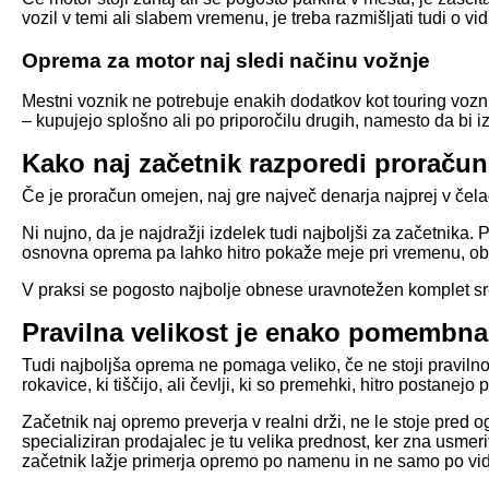
vozil v temi ali slabem vremenu, je treba razmišljati tudi o vid
Oprema za motor naj sledi načinu vožnje
Mestni voznik ne potrebuje enakih dodatkov kot touring vozni
– kupujejo splošno ali po priporočilu drugih, namesto da bi 
Kako naj začetnik razporedi proračun
Če je proračun omejen, naj gre največ denarja najprej v čelado
Ni nujno, da je najdražji izdelek tudi najboljši za začetn
osnovna oprema pa lahko hitro pokaže meje pri vremenu, obrab
V praksi se pogosto najbolje obnese uravnotežen komplet sredn
Pravilna velikost je enako pomembna 
Tudi najboljša oprema ne pomaga veliko, če ne stoji pravilno 
rokavice, ki tiščijo, ali čevlji, ki so premehki, hitro postanejo
Začetnik naj opremo preverja v realni drži, ne le stoje pred o
specializiran prodajalec je tu velika prednost, ker zna usmerit
začetnik lažje primerja opremo po namenu in ne samo po vi