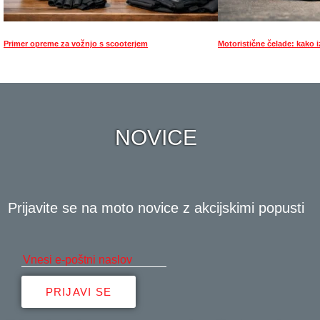
Primer opreme za vožnjo s scooterjem
Motoristične čelade: kako i
NOVICE
Prijavite se na moto novice z akcijskimi popusti
PRIJAVI SE