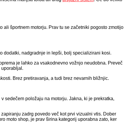
 ali športnem motorju. Prav tu se začetniki pogosto zmotijo
 dodatki, nadgradnje in lepši, bolj specializirani kosi.
na oprema je lahko za vsakodnevno vožnjo neudobna. Preveč
 uporabljal.
ti. Brez pretiravanja, a tudi brez nevarnih bližnjic.
di v sedečem položaju na motorju. Jakna, ki je prekratka,
i zapiranju zadrg povedo več kot prvi vizualni vtis. Dober
-pro moto shop, je prav širina kategorij uporabna zato, ker