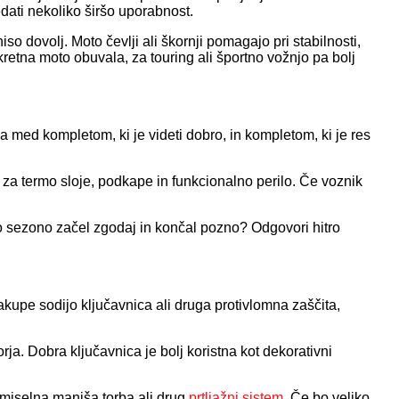
dati nekoliko širšo uporabnost.
iso dovolj. Moto čevlji ali škornji pomagajo pri stabilnosti,
kretna moto obuvala, za touring ali športno vožnjo pa bolj
 med kompletom, ki je videti dobro, in kompletom, ki je res
a za termo sloje, podkape in funkcionalno perilo. Če voznik
Bo sezono začel zgodaj in končal pozno? Odgovori hitro
kupe sodijo ključavnica ali druga protivlomna zaščita,
ja. Dobra ključavnica je bolj koristna kot dekorativni
 smiselna manjša torba ali drug
prtljažni sistem
. Če bo veliko