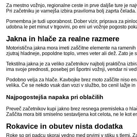
Za mestno vožnjo, regionalne ceste in prve daljše ture je naj
Pri začetniku je varnejša izbira praviloma bolj zaprta čelada.
Pomembna je tudi uporabnost. Dober vizir, priprava za pinlock, u
udobna le pet minut v trgovini, po eni uri vožnje pogosto pok
Jakna in hlače za realne razmere
Motoristična jakna mora imeti zaščitne elemente na ramenih in 
zjutraj hladneje, popoldne toplo, vmes veter ali dež. Zato je
Tekstilna jakna je za veliko začetnikov najbolj praktična iz
ima svoje prednosti, posebej pri športni vožnji, vendar ni ved
Podobno velja za hlače. Kavbojke brez moto zaščite niso enako
velika. Če se nekdo vsak dan vozi v službo, bo cenil lažje i
Najpogostejša napaka pri oblačilih
Preveč začetnikov kupi jakno brez resnega premisleka o hlača
Zaščita mora biti smiselno sestavljena kot celota, ne le kot e
Rokavice in obutev nista dodatka
Roke so pri padcu skoraj vedno med prvimi v stiku s tlemi. Za