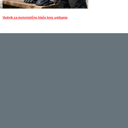
Vodnik za motoristične hlače brez ugibanja