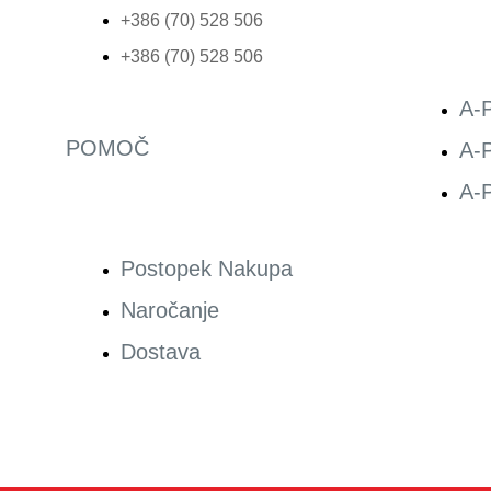
+386 (70) 528 506
+386 (70) 528 506
A-P
POMOČ
A-P
A-P
Postopek Nakupa
Naročanje
Dostava