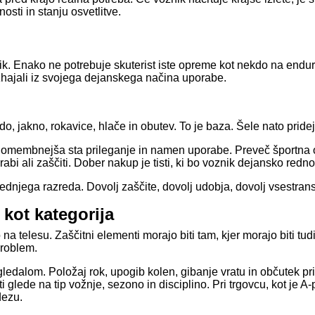
nosti in stanju osvetlitve.
k. Enako ne potrebuje skuterist iste opreme kot nekdo na enduro
izhajali iz svojega dejanskega načina uporabe.
, jakno, rokavice, hlače in obutev. To je baza. Šele nato pridejo
ika. Pomembnejša sta prileganje in namen uporabe. Preveč šport
i ali zaščiti. Dober nakup je tisti, ki bo voznik dejansko redno
jega razreda. Dovolj zaščite, dovolj udobja, dovolj vsestranskos
kot kategorija
na telesu. Zaščitni elementi morajo biti tam, kjer morajo biti tu
 problem.
gledalom. Položaj rok, upogib kolen, gibanje vratu in občutek pr
i glede na tip vožnje, sezono in disciplino. Pri trgovcu, kot je A
dezu.