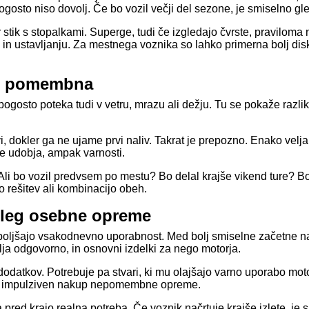
gosto niso dovolj. Če bo vozil večji del sezone, je smiselno gle
 stik s stopalkami. Superge, tudi če izgledajo čvrste, praviloma n
ju in ustavljanju. Za mestnega voznika so lahko primerna bolj dis
ne pomembna
osto poteka tudi v vetru, mrazu ali dežju. Tu se pokaže razlika
, dokler ga ne ujame prvi naliv. Takrat je prepozno. Enako velj
je udobja, ampak varnosti.
. Ali bo vozil predvsem po mestu? Bo delal krajše vikend ture? 
o rešitev ali kombinacijo obeh.
poleg osebne opreme
izboljšajo vsakodnevno uporabnost. Med bolj smiselne začetne na
lja odgovorno, in osnovni izdelki za nego motorja.
dodatkov. Potrebuje pa stvari, ki mu olajšajo varno uporabo motor
i kot impulziven nakup nepomembne opreme.
a pred krajo realna potreba. Če voznik načrtuje krajše izlete, je