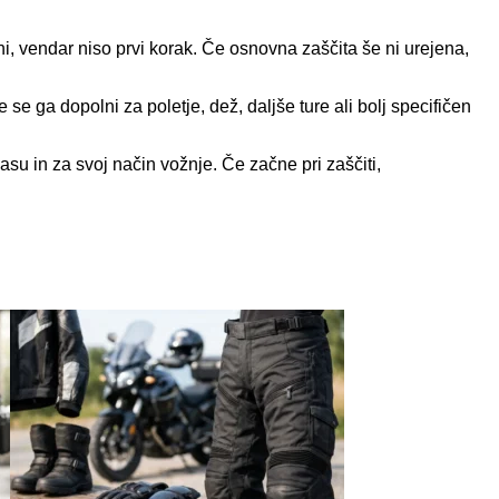
ni, vendar niso prvi korak. Če osnovna zaščita še ni urejena,
se ga dopolni za poletje, dež, daljše ture ali bolj specifičen
asu in za svoj način vožnje. Če začne pri zaščiti,