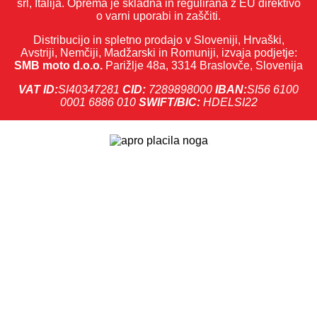
srl, Italija. Oprema je skladna in regulirana z EU direktivo
o varni uporabi in zaščiti.
Distribucijo in spletno prodajo v Sloveniji, Hrvaški,
Avstriji, Nemčiji, Madžarski in Romuniji, izvaja podjetje:
SMB moto d.o.o.
Parižlje 48a, 3314 Braslovče, Slovenija
VAT ID:
SI40347281
CID:
7289898000
IBAN:
SI56 6100
0001 6886 010
SWIFT/BIC:
HDELSI22