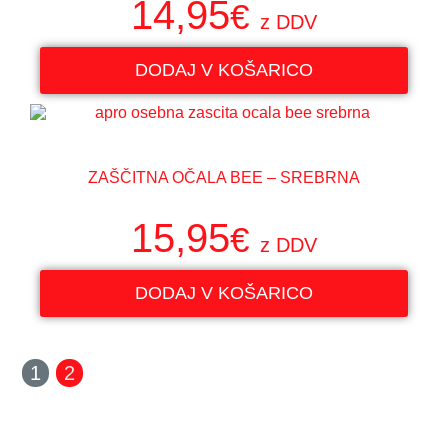
14,95
€
z DDV
DODAJ V KOŠARICO
ZAŠČITNA OČALA BEE – SREBRNA
15,95
€
z DDV
DODAJ V KOŠARICO
1
2