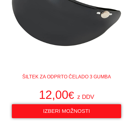
ŠILTEK ZA ODPRTO ČELADO 3 GUMBA
12,00
€
z DDV
IZBERI MOŽNOSTI