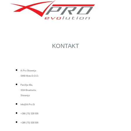
KONTAKT
A-Pro Slovenija
SMB Moto D.o.o.
Parižlje 48a,
3314 Braslovče,
Slovenija
Info@a-Pro.si
+386 (70) 528 506
+386 (70) 528 506