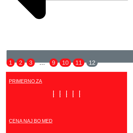
1
2
3
…
9
10
11
12
PRIMERNO ZA
CENA NAJ BO MED