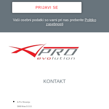
PRIJAVI SE
Vaši osebni podatki so varni pri nas preberite
Politiko
zasebnosti
KONTAKT
A-Pro Slovenija
SMB Moto D.o.o.