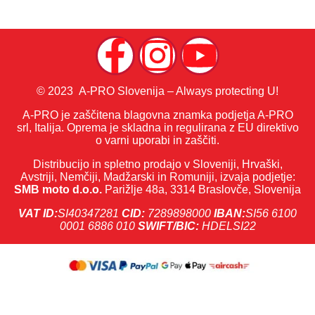
© 2023 A-PRO Slovenija – Always protecting U!
A-PRO je zaščitena blagovna znamka podjetja A-PRO
srl, Italija. Oprema je skladna in regulirana z EU direktivo
o varni uporabi in zaščiti.
Distribucijo in spletno prodajo v Sloveniji, Hrvaški,
Avstriji, Nemčiji, Madžarski in Romuniji, izvaja podjetje:
SMB moto d.o.o.
Parižlje 48a, 3314 Braslovče, Slovenija
VAT ID:
SI40347281
CID:
7289898000
IBAN:
SI56 6100
0001 6886 010
SWIFT/BIC:
HDELSI22