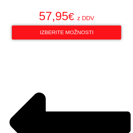
57,95
€
z DDV
IZBERITE MOŽNOSTI