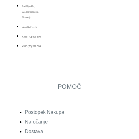
Parižlje 48a,
3314 Braslovče,
Slovenija
Info@a-Pro.si
+386 (70) 528 506
+386 (70) 528 506
POMOČ
Postopek Nakupa
Naročanje
Dostava