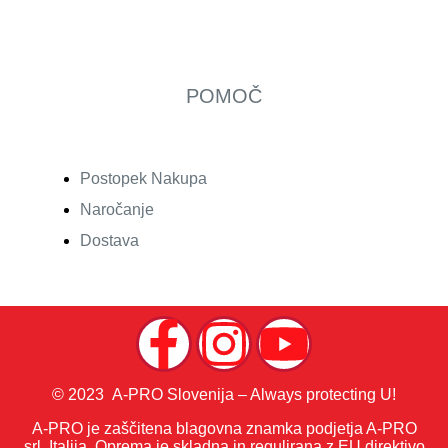
POMOČ
Postopek Nakupa
Naročanje
Dostava
© 2023 A-PRO Slovenija – Always protecting U!
A-PRO je zaščitena blagovna znamka podjetja A-PRO
srl, Italija. Oprema je skladna in regulirana z EU direktivo