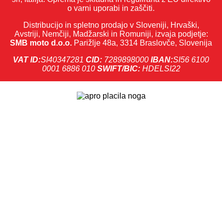
o varni uporabi in zaščiti.
Distribucijo in spletno prodajo v Sloveniji, Hrvaški,
Avstriji, Nemčiji, Madžarski in Romuniji, izvaja podjetje:
SMB moto d.o.o.
Parižlje 48a, 3314 Braslovče, Slovenija
VAT ID:
SI40347281
CID:
7289898000
IBAN:
SI56 6100
0001 6886 010
SWIFT/BIC:
HDELSI22