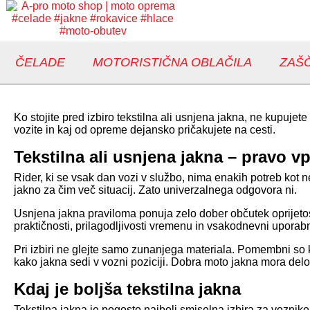
ČELADE
MOTORISTIČNA OBLAČILA
ZAŠČ
Ko stojite pred izbiro tekstilna ali usnjena jakna, ne kupuje
vozite in kaj od opreme dejansko pričakujete na cesti.
Tekstilna ali usnjena jakna – pravo vp
Rider, ki se vsak dan vozi v službo, nima enakih potreb kot ne
jakno za čim več situacij. Zato univerzalnega odgovora ni.
Usnjena jakna praviloma ponuja zelo dober občutek oprijetosti,
praktičnosti, prilagodljivosti vremenu in vsakodnevni uporabnos
Pri izbiri ne glejte samo zunanjega materiala. Pomembni so kr
kako jakna sedi v vozni poziciji. Dobra moto jakna mora del
Kdaj je boljša tekstilna jakna
Tekstilna jakna je pogosto najbolj smiselna izbira za voznike