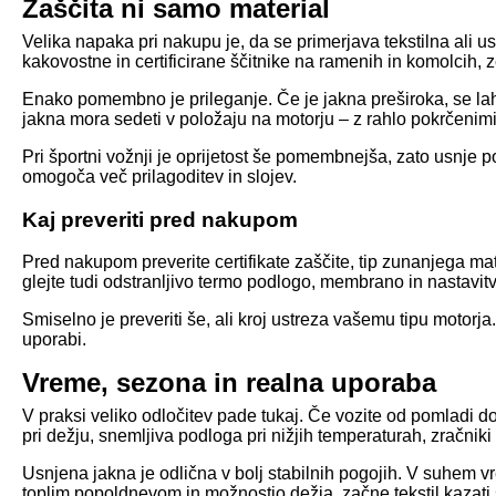
Zaščita ni samo material
Velika napaka pri nakupu je, da se primerjava tekstilna ali u
kakovostne in certificirane ščitnike na ramenih in komolcih, zel
Enako pomembno je prileganje. Če je jakna preširoka, se lahk
jakna mora sedeti v položaju na motorju – z rahlo pokrčenimi
Pri športni vožnji je oprijetost še pomembnejša, zato usnje p
omogoča več prilagoditev in slojev.
Kaj preveriti pred nakupom
Pred nakupom preverite certifikate zaščite, tip zunanjega ma
glejte tudi odstranljivo termo podlogo, membrano in nastavitv
Smiselno je preveriti še, ali kroj ustreza vašemu tipu motorja
uporabi.
Vreme, sezona in realna uporaba
V praksi veliko odločitev pade tukaj. Če vozite od pomladi d
pri dežju, snemljiva podloga pri nižjih temperaturah, zračniki 
Usnjena jakna je odlična v bolj stabilnih pogojih. V suhem vr
toplim popoldnevom in možnostjo dežja, začne tekstil kazati 