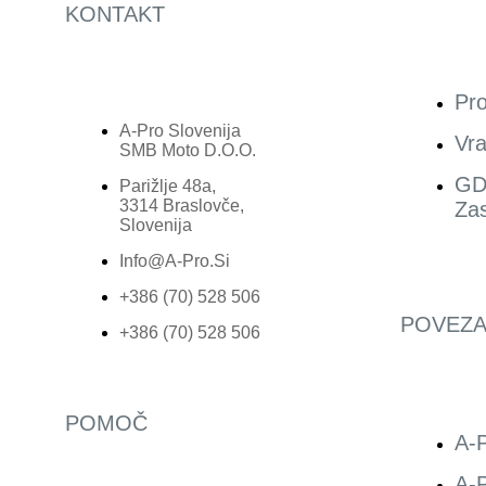
KONTAKT
Pro
A-Pro Slovenija
Vra
SMB Moto D.o.o.
GD
Parižlje 48a,
3314 Braslovče,
Zas
Slovenija
Info@a-Pro.si
+386 (70) 528 506
POVEZA
+386 (70) 528 506
POMOČ
A-P
A-P