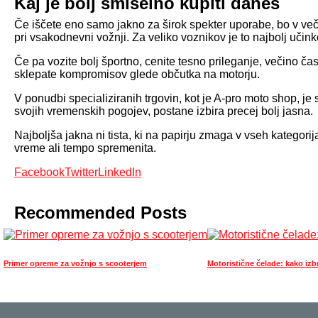
Kaj je bolj smiselno kupiti danes
Če iščete eno samo jakno za širok spekter uporabe, bo v več
pri vsakodnevni vožnji. Za veliko voznikov je to najbolj uči
Če pa vozite bolj športno, cenite tesno prileganje, večino č
sklepate kompromisov glede občutka na motorju.
V ponudbi specializiranih trgovin, kot je A-pro moto shop, je
svojih vremenskih pogojev, postane izbira precej bolj jasna.
Najboljša jakna ni tista, ki na papirju zmaga v vseh kategorija
vreme ali tempo spremenita.
Facebook
Twitter
LinkedIn
Recommended Posts
Primer opreme za vožnjo s scooterjem
Motoristične čelade: kako izb