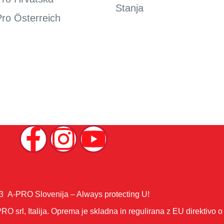
Stanja
ro Österreich
3 A-PRO Slovenija – Always protecting U!
srl, Italija. Oprema je skladna in regulirana z EU direktivo o v