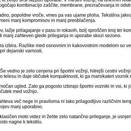
omogočajo kombinacijo zaščite, membrane, prezračevanja in odst
hladno, popoldne vroče, vmes pa vas ujame ploha. Tekstilna jak
o pomeni manj kompromisov in manj preoblačenja.
 lažje prilagajanje v pasu in rokavih, bolj sproščen kroj ter ko
udi manj zahteven glede prileganja in uporabe skozi sezono.
ra izbira. Razlike med osnovnim in kakovostnim modelom so veli
 pri dejanski varnosti.
edno je zelo cenjena pri športni vožnji, hitrejši cestni vožnji in
telesu in daje občutek kompaktnosti, ki ga marsikateri voznik n
čan ugled. Zato ga pogosto izbirajo športni vozniki in vsi, ki jim
občutek med vožnjo.
ahteva več nege in praviloma ni tako prilagodljivo različnim tempe
slojev manj uporabno.
lasičen moto videz in želite zelo natančno prileganje, je usnje
osto nagne k tekstilu.