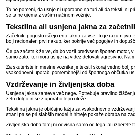
To ne pomeni, da usnje ni uporabno na turi ali da tekstil ni 
se ta ne ujema z vašim načinom vožnje.
Tekstilna ali usnjena jakna za začetni
Začetniki pogosto iščejo eno jakno za vse. To je razumljivo, 
bolj racionalen prvi nakup, ker pokrije več pogojev in dopušč
Če pa začetnik že ve, da bo vozil predvsem športen motor, v
samo zato, ker mora usnje na videz delovati agresivno. Na m
Za skuteriste in mestne voznike je tekstil skoraj vedno bolj 
vsakodnevni uporabi pomembnejši od športnega občutka us
Vzdrževanje in življenjska doba
Usnjena jakna zahteva več nege. Potrebuje pravilno čiščenje
zelo dolgo in se z uporabo lepo uleže.
Tekstilna jakna je običajno lažja za vsakodnevno vzdrževanj
strani pa se pri slabših modelih hitreje pokaže obraba na z
Življenjska doba torej ni odvisna samo od tega, ali izberete 