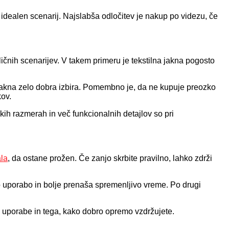
 idealen scenarij. Najslabša odločitev je nakup po videzu, če
ičnih scenarijev. V takem primeru je tekstilna jakna pogosto
 jakna zelo dobra izbira. Pomembno je, da ne kupuje preozko
kov.
kih razmerah in več funkcionalnih detajlov so pri
la
, da ostane prožen. Če zanjo skrbite pravilno, lahko zdrži
o uporabo in bolje prenaša spremenljivo vreme. Po drugi
sti uporabe in tega, kako dobro opremo vzdržujete.