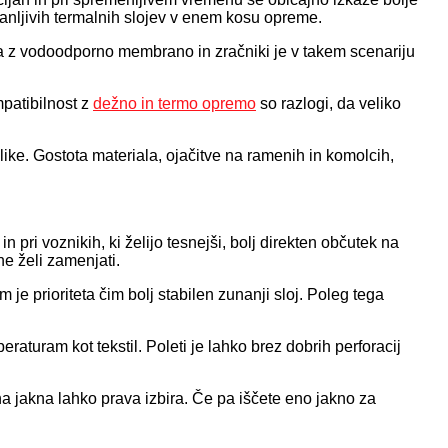
ranljivih termalnih slojev v enem kosu opreme.
na z vodoodporno membrano in zračniki je v takem scenariju
mpatibilnost z
dežno in termo opremo
so razlogi, da veliko
ke. Gostota materiala, ojačitve na ramenih in komolcih,
 pri voznikih, ki želijo tesnejši, bolj direkten občutek na
e želi zamenjati.
 je prioriteta čim bolj stabilen zunanji sloj. Poleg tega
raturam kot tekstil. Poleti je lahko brez dobrih perforacij
na jakna lahko prava izbira. Če pa iščete eno jakno za