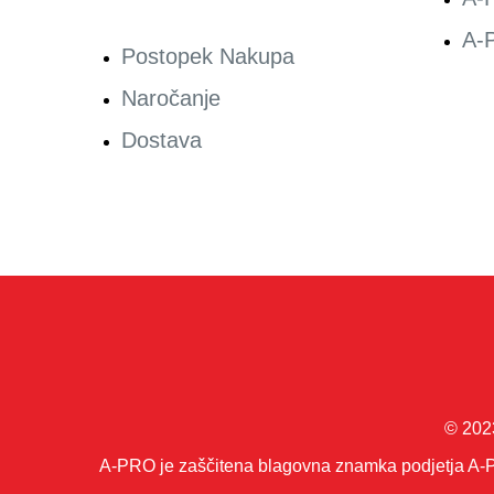
A-P
Postopek Nakupa
Naročanje
Dostava
© 202
A-PRO je zaščitena blagovna znamka podjetja A-PRO 