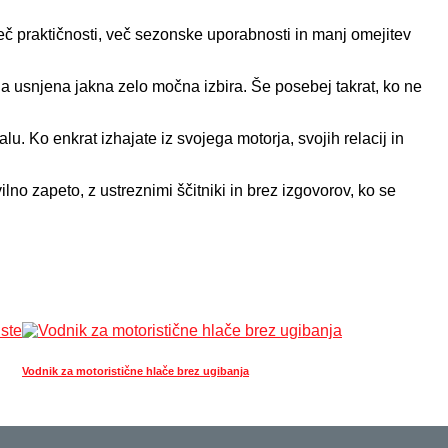
eč praktičnosti, več sezonske uporabnosti in manj omejitev
ja usnjena jakna zelo močna izbira. Še posebej takrat, ko ne
u. Ko enkrat izhajate iz svojega motorja, svojih relacij in
ilno zapeto, z ustreznimi ščitniki in brez izgovorov, ko se
Vodnik za motoristične hlače brez ugibanja