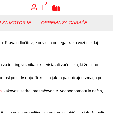
0
I ZA MOTORJE
OPREMA ZA GARAŽE
u. Prava odločitev je odvisna od tega, kako vozite, kdaj
za touring voznika, skuterista ali začetnika, ki želi eno
ornost proti drsenju. Tekstilna jakna pa običajno zmaga pri
m
, kakovost zadrg, prezračevanje, vodoodpornost in način,
lacijah in pri spremenljivem vremenu se običajno izkaže bolje