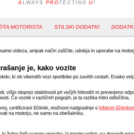
A
LWAYS
PRO
TECTING
U
!
ITA MOTORISTA
STILSKI DODATKI
DODATK
te samo videza, ampak način zaščite, udobja in uporabe na motorj
rašanje je, kako vozite
kdo, ki ob vikendih vozi sportbike po zavitih cestah. Enako velja 
 višjo stopnjo stabilnosti pri večjih hitrostih in preverjeno odp
ti. Če vozite v različnih pogojih, je ta razlika hitro odločilna.
oj, certificirani ščitniki, možnost nadgradnje s
hrbtnim ščitniko
ovati na motorju, ne samo na obešalniku.
, ki želijo širši razpon uporabe. V mestni vožnji, na dnevnih re