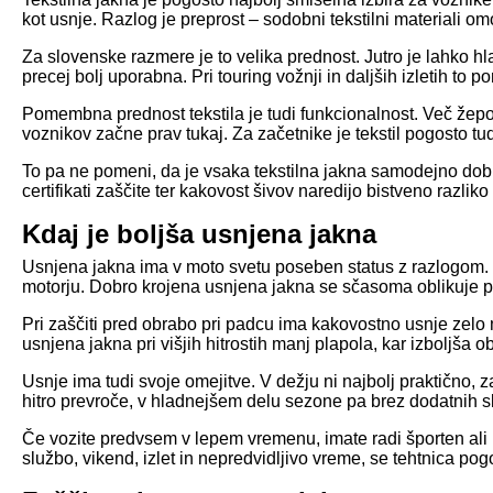
kot usnje. Razlog je preprost – sodobni tekstilni materiali 
Za slovenske razmere je to velika prednost. Jutro je lahko 
precej bolj uporabna. Pri touring vožnji in daljših izletih t
Pomembna prednost tekstila je tudi funkcionalnost. Več žepov,
voznikov začne prav tukaj. Za začetnike je tekstil pogosto t
To pa ne pomeni, da je vsaka tekstilna jakna samodejno dob
certifikati zaščite ter kakovost šivov naredijo bistveno razliko
Kdaj je boljša usnjena jakna
Usnjena jakna ima v moto svetu poseben status z razlogom. Še v
motorju. Dobro krojena usnjena jakna se sčasoma oblikuje po 
Pri zaščiti pred obrabo pri padcu ima kakovostno usnje zelo mo
usnjena jakna pri višjih hitrostih manj plapola, kar izboljša 
Usnje ima tudi svoje omejitve. V dežju ni najbolj praktično, z
hitro prevroče, v hladnejšem delu sezone pa brez dodatnih 
Če vozite predvsem v lepem vremenu, imate radi športen ali k
službo, vikend, izlet in nepredvidljivo vreme, se tehtnica pog