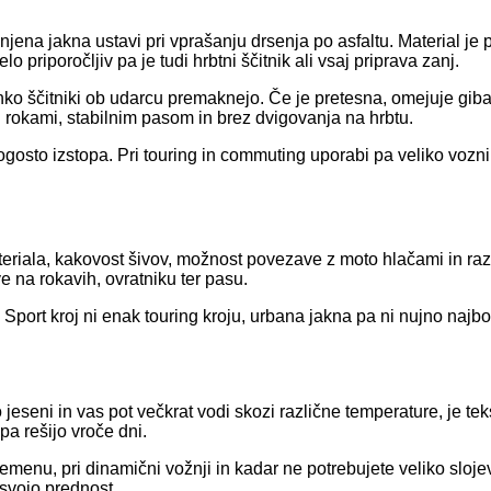
snjena jakna ustavi pri vprašanju drsenja po asfaltu. Material j
o priporočljiv pa je tudi hrbtni ščitnik ali vsaj priprava zanj.
o ščitniki ob udarcu premaknejo. Če je pretesna, omejuje gibanj
 rokami, stabilnim pasom in brez dvigovanja na hrbtu.
ogosto izstopa. Pri touring in commuting uporabi pa veliko vozni
teriala, kakovost šivov, možnost povezave z moto hlačami in ra
e na rokavih, ovratniku ter pasu.
. Sport kroj ni enak touring kroju, urbana jakna pa ni nujno najbo
o jeseni in vas pot večkrat vodi skozi različne temperature, je 
pa rešijo vroče dni.
emenu, pri dinamični vožnji in kadar ne potrebujete veliko slojev
svojo prednost.