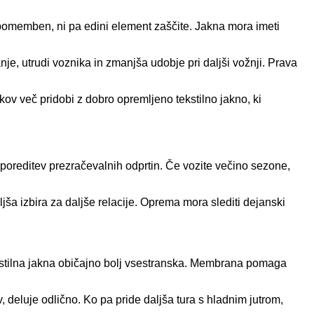
e pomemben, ni pa edini element zaščite. Jakna mora imeti
e, utrudi voznika in zmanjša udobje pri daljši vožnji. Prava
kov več pridobi z dobro opremljeno tekstilno jakno, ki
zporeditev prezračevalnih odprtin. Če vozite večino sezone,
ljša izbira za daljše relacije. Oprema mora slediti dejanski
tekstilna jakna običajno bolj vsestranska. Membrana pomaga
, deluje odlično. Ko pa pride daljša tura s hladnim jutrom,