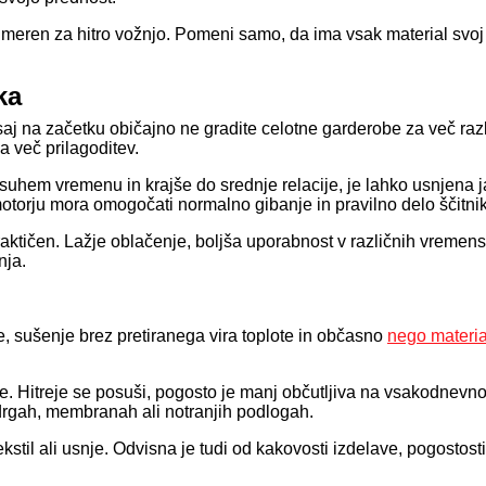
primeren za hitro vožnjo. Pomeni samo, da ima vsak material svoj
ka
saj na začetku običajno ne gradite celotne garderobe za več razl
a več prilagoditev.
 suhem vremenu in krajše do srednje relacije, je lahko usnjena
otorju mora omogočati normalno gibanje in pravilno delo ščitni
praktičen. Lažje oblačenje, boljša uporabnost v različnih vremens
nja.
, sušenje brez pretiranega vira toplote in občasno
nego materia
e. Hitreje se posuši, pogosto je manj občutljiva na vsakodnevn
adrgah, membranah ali notranjih podlogah.
tekstil ali usnje. Odvisna je tudi od kakovosti izdelave, pogosto