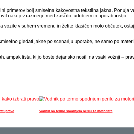
ini primerov bolj smiselna kakovostna tekstilna jakna. Ponuja v
nkovit nakup v razmerju med zaščito, udobjem in uporabnostjo.
asa vozite v suhem vremenu in želite klasičen moto občutek, osta
 smiselno gledati jakne po scenariju uporabe, ne samo po material
h, ampak tista, ki jo boste dejansko nosili na vsaki vožnji – prav
rati pravo
Vodnik po termo spodnjem perilu za motoriste