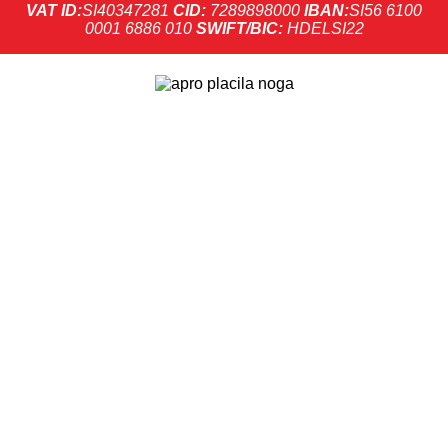
VAT ID:
SI40347281
CID:
7289898000
IBAN:
SI56 6100
0001 6886 010
SWIFT/BIC:
HDELSI22