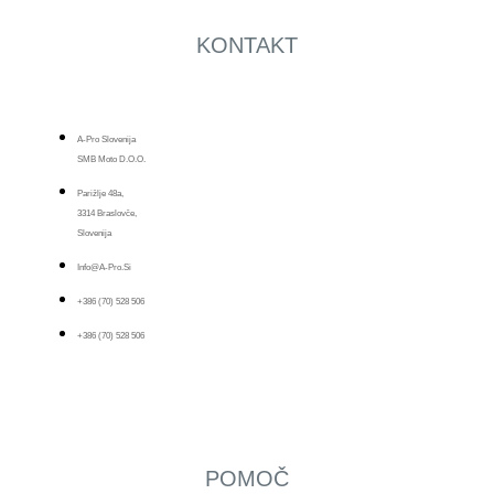
KONTAKT
A-Pro Slovenija
SMB Moto D.o.o.
Parižlje 48a,
3314 Braslovče,
Slovenija
Info@a-Pro.si
+386 (70) 528 506
+386 (70) 528 506
POMOČ