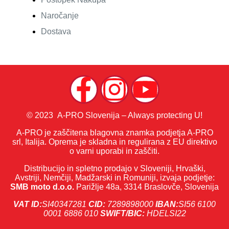
Naročanje
Dostava
© 2023 A-PRO Slovenija – Always protecting U!
A-PRO je zaščitena blagovna znamka podjetja A-PRO
srl, Italija. Oprema je skladna in regulirana z EU direktivo
o varni uporabi in zaščiti.
Distribucijo in spletno prodajo v Sloveniji, Hrvaški,
Avstriji, Nemčiji, Madžarski in Romuniji, izvaja podjetje:
SMB moto d.o.o.
Parižlje 48a, 3314 Braslovče, Slovenija
VAT ID:
SI40347281
CID:
7289898000
IBAN:
SI56 6100
0001 6886 010
SWIFT/BIC:
HDELSI22