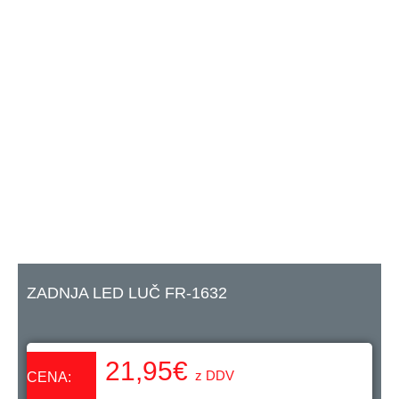
ZADNJA LED LUČ FR-1632
21,95
€
z DDV
CENA: