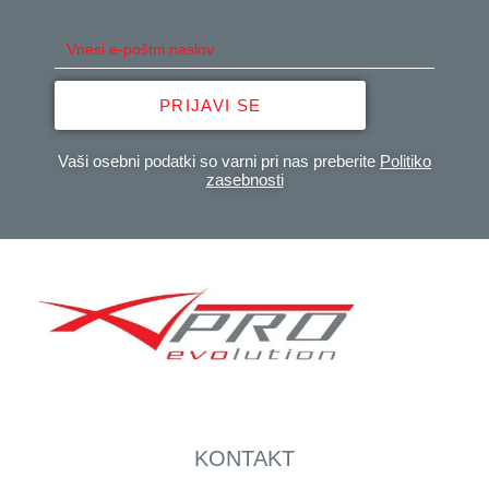
PRIJAVI SE
Vaši osebni podatki so varni pri nas preberite
Politiko
zasebnosti
KONTAKT