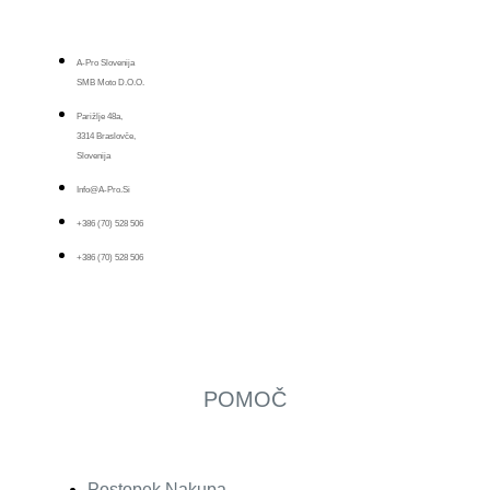
A-Pro Slovenija
SMB Moto D.o.o.
Parižlje 48a,
3314 Braslovče,
Slovenija
Info@a-Pro.si
+386 (70) 528 506
+386 (70) 528 506
POMOČ
Postopek Nakupa