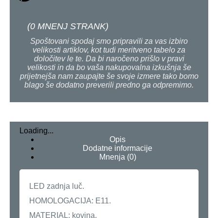
(
0
MNENJ STRANK)
Spoštovani spodaj smo pripravili za vas izbiro
velikosti artiklov, kot tudi meritveno tabelo za
določitev le te. Da bi naročeno prišlo v pravi
velikosti in da bo vaša nakupovalna izkušnja še
prijetnejša nam zaupajte še svoje izmere tako bomo
blago še dodatno preverili predno ga odpremimo.
Loading...
Opis
Dodatne informacije
Mnenja (0)
LED zadnja luč.
HOMOLOGACIJA: E11.
MATERIAL: kovina.