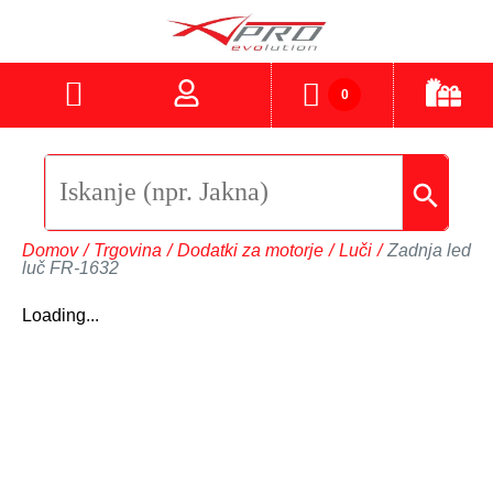
0
Domov
/
Trgovina
/
Dodatki za motorje
/
Luči
/
Zadnja led
luč FR-1632
Loading...