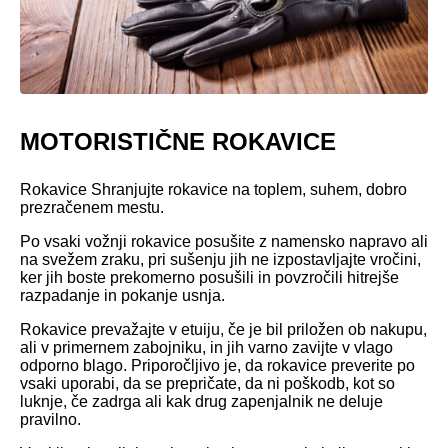
MOTORISTIČNE ROKAVICE
Rokavice Shranjujte rokavice na toplem, suhem, dobro
prezračenem mestu.
Po vsaki vožnji rokavice posušite z namensko napravo ali
na svežem zraku, pri sušenju jih ne izpostavljajte vročini,
ker jih boste prekomerno posušili in povzročili hitrejše
razpadanje in pokanje usnja.
Rokavice prevažajte v etuiju, če je bil priložen ob nakupu,
ali v primernem zabojniku, in jih varno zavijte v vlago
odporno blago. Priporočljivo je, da rokavice preverite po
vsaki uporabi, da se prepričate, da ni poškodb, kot so
luknje, če zadrga ali kak drug zapenjalnik ne deluje
pravilno.