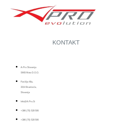
KONTAKT
A-Pro Slovenija
SMB Moto D.o.o.
Parižlje 48a,
3314 Braslovče,
Slovenija
Info@a-Pro.si
+386 (70) 528 506
+386 (70) 528 506