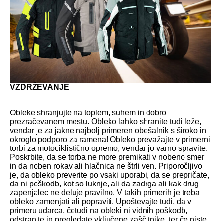
VZDRŽEVANJE
Obleke shranjujte na toplem, suhem in dobro
prezračevanem mestu. Obleko lahko shranite tudi leže,
vendar je za jakne najbolj primeren obešalnik s široko in
okroglo podporo za ramena! Obleko prevažajte v primerni
torbi za motociklistično opremo, vendar jo varno spravite.
Poskrbite, da se torba ne more premikati v nobeno smer
in da noben rokav ali hlačnica ne štrli ven. Priporočljivo
je, da obleko preverite po vsaki uporabi, da se prepričate,
da ni poškodb, kot so luknje, ali da zadrga ali kak drug
zapenjalec ne deluje pravilno. V takih primerih je treba
obleko zamenjati ali popraviti. Upoštevajte tudi, da v
primeru udarca, četudi na obleki ni vidnih poškodb,
odstranite in pregledate vključene zaščitnike, ter če niste