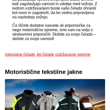
tudi zagotavljajo varnost in udobje med vožnjo. Z
rednim vzdrževanjem boste vašo čelado ohranili
kot novo in zagotovili, da bo vedno pripravljena
na naslednjo vožnjo.
Če iščete dodatne nasvete ali pripomočke za
nego motoristične opreme, smo vam na voljo s
strokovnimi priporočili. Skrbite za svojo čelado –
skrbite za svojo varnost!
integralne čelade
Jet čelade
vzdržavanje opreme
Motoristične tekstilne jakne