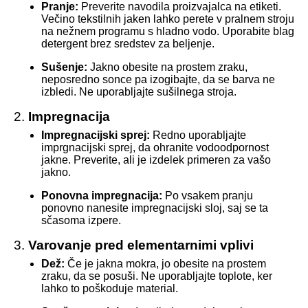
Pranje:
Preverite navodila proizvajalca na etiketi.
Večino tekstilnih jaken lahko perete v pralnem stroju
na nežnem programu s hladno vodo. Uporabite blag
detergent brez sredstev za beljenje.
Sušenje:
Jakno obesite na prostem zraku,
neposredno sonce pa izogibajte, da se barva ne
izbledi. Ne uporabljajte sušilnega stroja.
2.
Impregnacija
Impregnacijski sprej:
Redno uporabljajte
imprgnacijski sprej, da ohranite vodoodpornost
jakne. Preverite, ali je izdelek primeren za vašo
jakno.
Ponovna impregnacija:
Po vsakem pranju
ponovno nanesite impregnacijski sloj, saj se ta
sčasoma izpere.
3.
Varovanje pred elementarnimi vplivi
Dež:
Če je jakna mokra, jo obesite na prostem
zraku, da se posuši. Ne uporabljajte toplote, ker
lahko to poškoduje material.