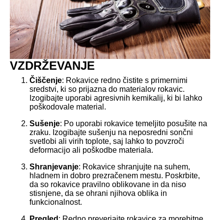
VZDRŽEVANJE
Čiščenje
: Rokavice redno čistite s primernimi
sredstvi, ki so prijazna do materialov rokavic.
Izogibajte uporabi agresivnih kemikalij, ki bi lahko
poškodovale material.
Sušenje
: Po uporabi rokavice temeljito posušite na
zraku. Izogibajte sušenju na neposredni sončni
svetlobi ali virih toplote, saj lahko to povzroči
deformacijo ali poškodbe materiala.
Shranjevanje
: Rokavice shranjujte na suhem,
hladnem in dobro prezračenem mestu. Poskrbite,
da so rokavice pravilno oblikovane in da niso
stisnjene, da se ohrani njihova oblika in
funkcionalnost.
Pregled
: Redno preverjajte rokavice za morebitne