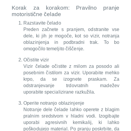
Korak za korakom: Pravilno pranje
motoristične čelade
Razstavite čelado
Preden začnete s pranjem, odstranite vse
dele, ki jih je mogoče, kot so vizir, notranja
oblazinjenja in podbradni trak. To bo
omogočilo temeljito čiščenje.
Očistite vizir
Vizir čelade očistite z milom za posodo ali
posebnim čistilom za vizir. Uporabite mehko
krpo, da se izognete praskam. Za
odstranjevanje trdovratnih madežev
uporabite specializirane razkužila.
Operite notranjo oblazinjenje
Notranje dele čelade lahko operete z blagim
pralnim sredstvom v hladni vodi. Izogibajte
uporabi agresivnih kemikalij, ki lahko
poškodujejo material. Po pranju poskrbite, da