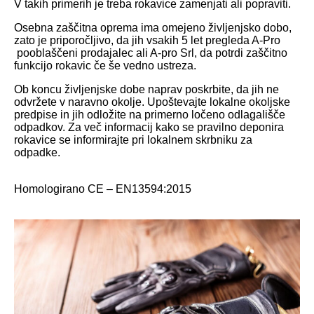
V takih primerih je treba rokavice zamenjati ali popraviti.
Osebna zaščitna oprema ima omejeno življenjsko dobo,
zato je priporočljivo, da jih vsakih 5 let pregleda A-Pro
pooblaščeni prodajalec ali A-pro Srl, da potrdi zaščitno
funkcijo rokavic če še vedno ustreza.
Ob koncu življenjske dobe naprav poskrbite, da jih ne
odvržete v naravno okolje. Upoštevajte lokalne okoljske
predpise in jih odložite na primerno ločeno odlagališče
odpadkov. Za več informacij kako se pravilno deponira
rokavice se informirajte pri lokalnem skrbniku za
odpadke.
Homologirano CE – EN13594:2015