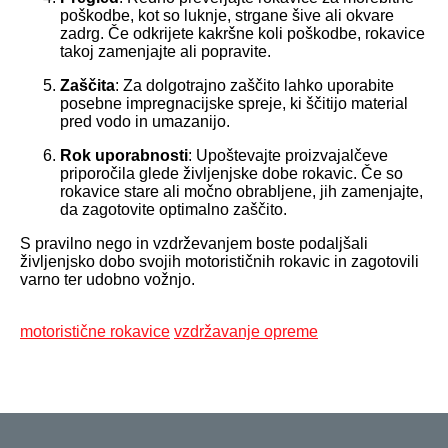
poškodbe, kot so luknje, strgane šive ali okvare
zadrg. Če odkrijete kakršne koli poškodbe, rokavice
takoj zamenjajte ali popravite.
Zaščita
: Za dolgotrajno zaščito lahko uporabite
posebne impregnacijske spreje, ki ščitijo material
pred vodo in umazanijo.
Rok uporabnosti
: Upoštevajte proizvajalčeve
priporočila glede življenjske dobe rokavic. Če so
rokavice stare ali močno obrabljene, jih zamenjajte,
da zagotovite optimalno zaščito.
S pravilno nego in vzdrževanjem boste podaljšali
življenjsko dobo svojih motorističnih rokavic in zagotovili
varno ter udobno vožnjo.
motoristične rokavice
vzdržavanje opreme