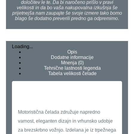
določitev le te. Da bi naročeno prišlo v pravi
velikosti in da bo vaša nakupovalna izkušnja še
prijetnejša nam zaupajte še svoje izmere tako bomo
blago še dodatno preverili predno ga odpremimo.
Loading...
Opis
Dodatne informacije
Mnenja (0)
Tehnične lastnosti legenda
Tabela velikosti čelade
Crossover Alien –
Vrhunska zaščita in
udobje
Motoristična čelada združuje napredno
varnost, eleganten dizajn in vrhunsko udobje
za brezskrbno vožnjo. Izdelana je iz trpežnega