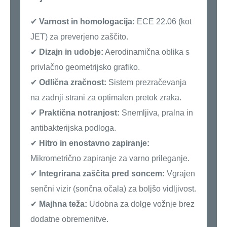
✔
Varnost in homologacija:
ECE 22.06 (kot
JET) za preverjeno zaščito.
✔
Dizajn in udobje:
Aerodinamična oblika s
privlačno geometrijsko grafiko.
✔
Odlična zračnost:
Sistem prezračevanja
na zadnji strani za optimalen pretok zraka.
✔
Praktična notranjost:
Snemljiva, pralna in
antibakterijska podloga.
✔
Hitro in enostavno zapiranje:
Mikrometrično zapiranje za varno prileganje.
✔
Integrirana zaščita pred soncem:
Vgrajen
senčni vizir (sončna očala) za boljšo vidljivost.
✔
Majhna teža:
Udobna za dolge vožnje brez
dodatne obremenitve.