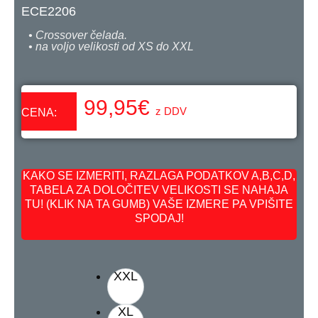
ECE2206
• Crossover čelada.
• na voljo velikosti od XS do XXL
99,95
€
z DDV
CENA:
KAKO SE IZMERITI, RAZLAGA PODATKOV A,B,C,D,
TABELA ZA DOLOČITEV VELIKOSTI SE NAHAJA
TU! (KLIK NA TA GUMB) VAŠE IZMERE PA VPIŠITE
SPODAJ!
XXL
XL