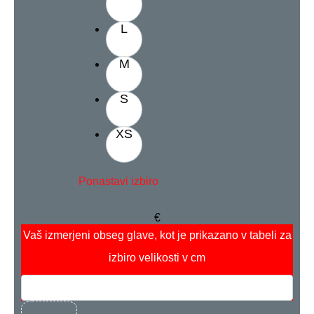
L
M
Velikost
S
XS
Ponastavi izbiro
€
Vaš izmerjeni obseg glave, kot je prikazano v tabeli za
izbiro velikosti
v cm