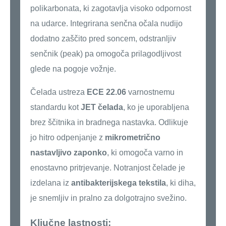
polikarbonata, ki zagotavlja visoko odpornost
na udarce. Integrirana senčna očala nudijo
dodatno zaščito pred soncem, odstranljiv
senčnik (peak) pa omogoča prilagodljivost
glede na pogoje vožnje.
Čelada ustreza
ECE 22.06
varnostnemu
standardu kot
JET čelada
, ko je uporabljena
brez ščitnika in bradnega nastavka. Odlikuje
jo hitro odpenjanje z
mikrometrično
nastavljivo zaponko
, ki omogoča varno in
enostavno pritrjevanje. Notranjost čelade je
izdelana iz
antibakterijskega tekstila
, ki diha,
je snemljiv in pralno za dolgotrajno svežino.
Ključne lastnosti: