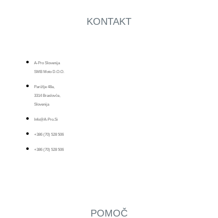
KONTAKT
A-Pro Slovenija
SMB Moto D.o.o.
Parižlje 48a,
3314 Braslovče,
Slovenija
Info@a-Pro.si
+386 (70) 528 506
+386 (70) 528 506
POMOČ