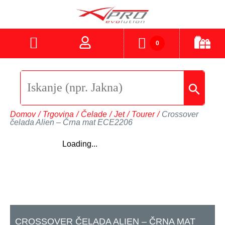
0
Domov
/
Trgovina
/
Čelade
/
Jet
/
Tourer
/
Crossover
čelada Alien – Črna mat ECE2206
Loading...
CROSSOVER ČELADA ALIEN – ČRNA MAT