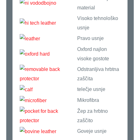
material
Visoko tehnološko
usnje
Pravo usnje
Oxford najlon
visoke gostote
Odstranljiva hrbtna
zaščita
telečje usnje
Mikrofibra
Žep za hrbtno
zaščito
Goveje usnje