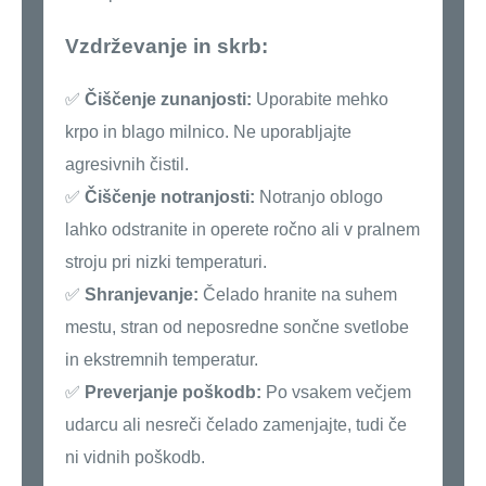
Vzdrževanje in skrb:
✅
Čiščenje zunanjosti:
Uporabite mehko
krpo in blago milnico. Ne uporabljajte
agresivnih čistil.
✅
Čiščenje notranjosti:
Notranjo oblogo
lahko odstranite in operete ročno ali v pralnem
stroju pri nizki temperaturi.
✅
Shranjevanje:
Čelado hranite na suhem
mestu, stran od neposredne sončne svetlobe
in ekstremnih temperatur.
✅
Preverjanje poškodb:
Po vsakem večjem
udarcu ali nesreči čelado zamenjajte, tudi če
ni vidnih poškodb.