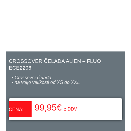
CROSSOVER ČELADA ALIEN – FLUO
ECE2206
• Crossover čelada.
• na voljo velikosti od XS do XXL
99,95
€
z DDV
CENA: