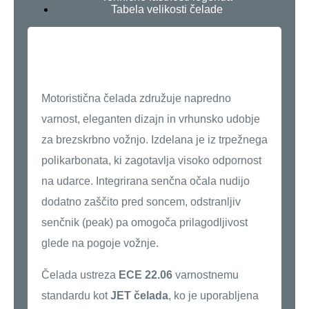
Tabela velikosti čelade
Crossover Alien –
Vrhunska zaščita in
udobje
Motoristična čelada združuje napredno
varnost, eleganten dizajn in vrhunsko udobje
za brezskrbno vožnjo. Izdelana je iz trpežnega
polikarbonata, ki zagotavlja visoko odpornost
na udarce. Integrirana senčna očala nudijo
dodatno zaščito pred soncem, odstranljiv
senčnik (peak) pa omogoča prilagodljivost
glede na pogoje vožnje.
Čelada ustreza
ECE 22.06
varnostnemu
standardu kot
JET čelada
, ko je uporabljena