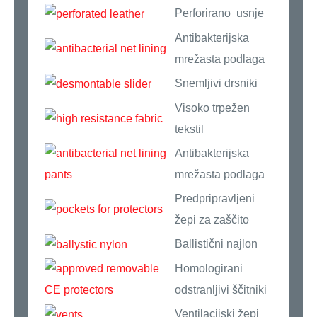
Perforirano usnje
Antibakterijska
mrežasta podlaga
Snemljivi drsniki
Visoko trpežen
tekstil
Antibakterijska
mrežasta podlaga
Predpripravljeni
žepi za zaščito
Ballistični najlon
Homologirani
odstranljivi ščitniki
Ventilacijski žepi