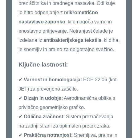
brez ščitnika in bradnega nastavka. Odlikuje
jo hitro odpenjanje z
mikrometrično
nastavljivo zaponko
, ki omogoča varno in
enostavno pritrjevanje. Notranjost čelade je
izdelana iz
antibakterijskega tekstila
, ki diha,
je snemljiv in pralno za dolgotrajno svežino.
Ključne lastnosti:
✔
Varnost in homologacija:
ECE 22.06 (kot
JET) za preverjeno zaščito.
✔
Dizajn in udobje:
Aerodinamična oblika s
privlačno geometrijsko grafiko.
✔
Odlična zračnost:
Sistem prezračevanja
na zadnji strani za optimalen pretok zraka.
✔
Praktična notranjost:
Snemljiva, pralna in