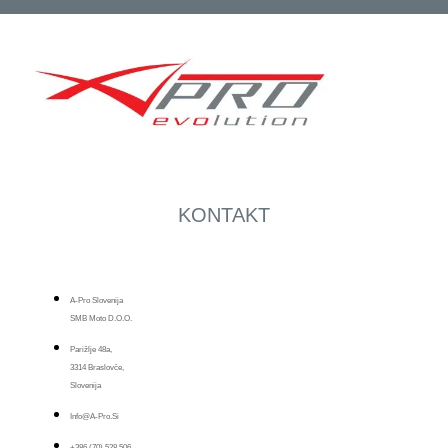
KONTAKT
A-Pro Slovenija
SMB Moto D.o.o.
Parižlje 48a,
3314 Braslovče,
Slovenija
Info@a-Pro.si
+386 (70) 528 506