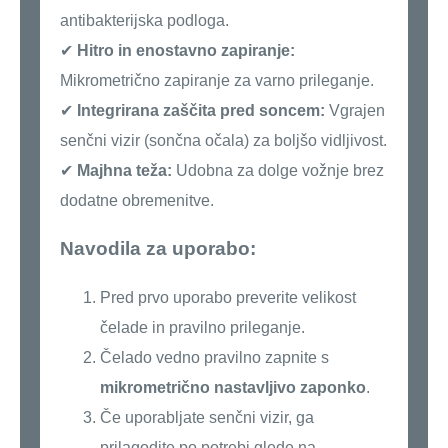
antibakterijska podloga.
✔
Hitro in enostavno zapiranje:
Mikrometrično zapiranje za varno prileganje.
✔
Integrirana zaščita pred soncem:
Vgrajen
senčni vizir (sončna očala) za boljšo vidljivost.
✔
Majhna teža:
Udobna za dolge vožnje brez
dodatne obremenitve.
Navodila za uporabo:
Pred prvo uporabo preverite velikost
čelade in pravilno prileganje.
Čelado vedno pravilno zapnite s
mikrometrično nastavljivo zaponko
.
Če uporabljate senčni vizir, ga
prilagodite po potrebi glede na