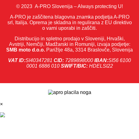
© 2023 A-PRO Slovenija – Always protecting U!
A-PRO je zaščitena blagovna znamka podjetja A-PRO
srl, Italija. Oprema je skladna in regulirana z EU direktivo
o varni uporabi in zaščiti.
Distribucijo in spletno prodajo v Sloveniji, Hrvaški,
Avstriji, Nemčiji, Madžarski in Romuniji, izvaja podjetje:
SMB moto d.o.o.
Parižlje 48a, 3314 Braslovče, Slovenija
VAT ID:
SI40347281
CID:
7289898000
IBAN:
SI56 6100
0001 6886 010
SWIFT/BIC:
HDELSI22
×