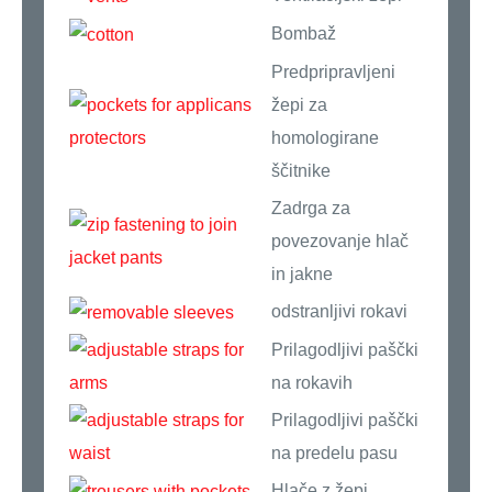
Bombaž
Predpripravljeni
žepi za
homologirane
ščitnike
Zadrga za
povezovanje hlač
in jakne
odstranljivi rokavi
Prilagodljivi paščki
na rokavih
Prilagodljivi paščki
na predelu pasu
Hlače z žepi