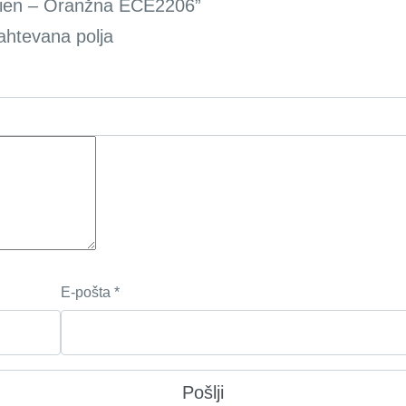
Alien – Oranžna ECE2206”
ahtevana polja
E-pošta
*