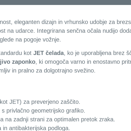
dobje
nost, eleganten dizajn in vrhunsko udobje za brezs
ost na udarce. Integrirana senčna očala nudijo dod
 glede na pogoje vožnje.
tandardu kot
JET čelada
, ko je uporabljena brez š
jivo zaponko
, ki omogoča varno in enostavno pritr
emljiv in pralno za dolgotrajno svežino.
ot JET) za preverjeno zaščito.
s privlačno geometrijsko grafiko.
 na zadnji strani za optimalen pretok zraka.
 in antibakterijska podloga.