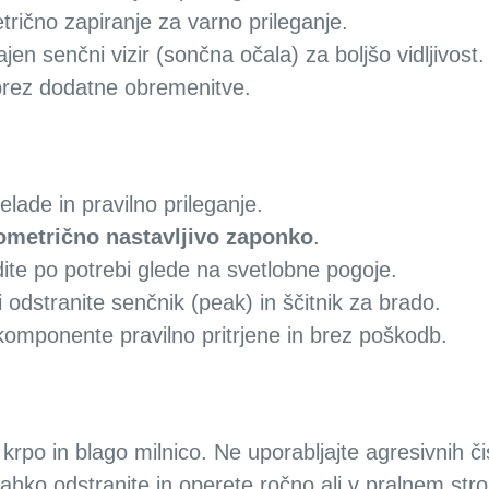
rično zapiranje za varno prileganje.
jen senčni vizir (sončna očala) za boljšo vidljivost.
rez dodatne obremenitve.
lade in pravilno prileganje.
ometrično nastavljivo zaponko
.
dite po potrebi glede na svetlobne pogoje.
 odstranite senčnik (peak) in ščitnik za brado.
 komponente pravilno pritrjene in brez poškodb.
po in blago milnico. Ne uporabljajte agresivnih čis
hko odstranite in operete ročno ali v pralnem stroj