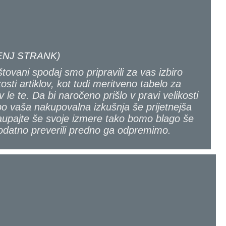
NJ STRANK)
tovani spodaj smo pripravili za vas izbiro
kosti artiklov, kot tudi meritveno tabelo za
v le te. Da bi naročeno prišlo v pravi velikosti
bo vaša nakupovalna izkušnja še prijetnejša
upajte še svoje izmere tako bomo blago še
odatno preverili predno ga odpremimo.