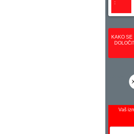
:
KAKO SE 
DOLOČIT
Velikost
Vaš izm