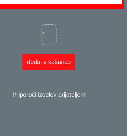
dodaj v košarico
Priporoči izdelek prijateljem