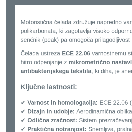
Crossover Alien – Vrhunska zaščita in u
Motoristična čelada združuje napredno var
polikarbonata, ki zagotavlja visoko odporn
senčnik (peak) pa omogoča prilagodljivost
Čelada ustreza
ECE 22.06
varnostnemu s
hitro odpenjanje z
mikrometrično nastavl
antibakterijskega tekstila
, ki diha, je sn
Ključne lastnosti:
✔
Varnost in homologacija:
ECE 22.06 (k
✔
Dizajn in udobje:
Aerodinamična oblika 
✔
Odlična zračnost:
Sistem prezračevanja
✔
Praktična notranjost:
Snemljiva, pralna