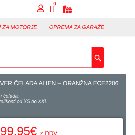
0
I ZA MOTORJE
OPREMA ZA GARAŽE
ER ČELADA ALIEN – ORANŽNA ECE2206
r čelada.
 velikosti od XS do XXL
99,95
€
z DDV