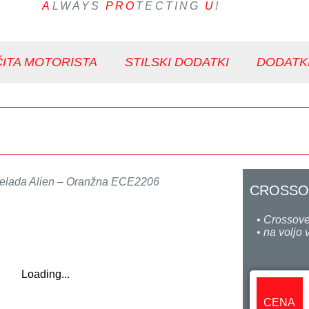
A
LWAYS
PRO
TECTING
U
!
ITA MOTORISTA
STILSKI DODATKI
DODATK
čelada Alien – Oranžna ECE2206
CROSSOV
• Crossove
• na voljo
Loading...
CENA