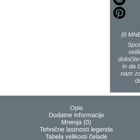
(
0
MNE
Spoš
veli
določite
in da 
nam za
d
Opis
Dodatne informacije
Mnenja (0)
Tehnične lastnosti legenda
Tabela velikosti čelade