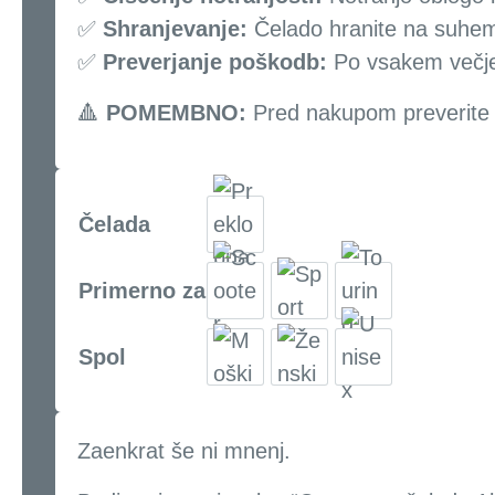
✅
Shranjevanje:
Čelado hranite na suhem
✅
Preverjanje poškodb:
Po vsakem večjem
🔺
POMEMBNO:
Pred nakupom preverite sv
Čelada
Primerno za
Spol
Zaenkrat še ni mnenj.