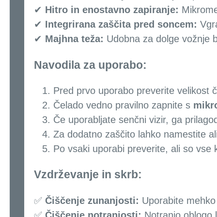
✔
Hitro in enostavno zapiranje:
Mikromet
✔
Integrirana zaščita pred soncem:
Vgra
✔
Majhna teža:
Udobna za dolge vožnje b
Navodila za uporabo:
Pred prvo uporabo preverite velikost če
Čelado vedno pravilno zapnite s
mikr
Če uporabljate senčni vizir, ga prilago
Za dodatno zaščito lahko namestite ali
Po vsaki uporabi preverite, ali so vse
Vzdrževanje in skrb:
✅
Čiščenje zunanjosti:
Uporabite mehko kr
✅
Čiščenje notranjosti:
Notranjo oblogo la