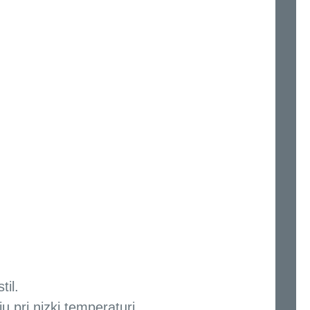
til.
u pri nizki temperaturi.