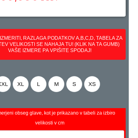
IZMERITI, RAZLAGA PODATKOV A,B,C,D, TABELA ZA
EV VELIKOSTI SE NAHAJA TU! (KLIK NA TA GUMB)
VAŠE IZMERE PA VPIŠITE SPODAJ!
XXL
XL
L
M
S
XS
erjeni obseg glave, kot je prikazano v tabeli za izbiro
velikosti
v cm