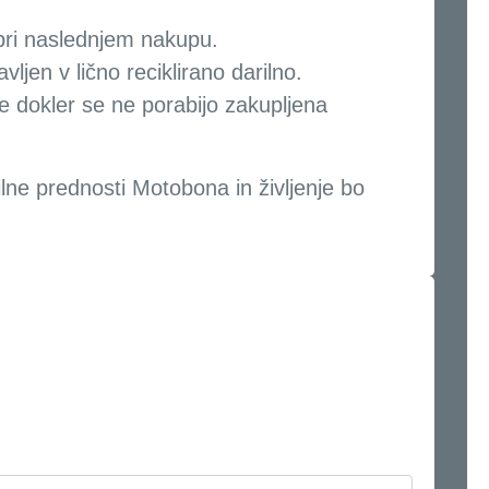
i pri naslednjem nakupu.
ljen v lično reciklirano darilno.
vse dokler se ne porabijo zakupljena
ilne prednosti Motobona in življenje bo