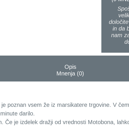
Spoš
veli
določite
in da 
nam za
d
Opis
Mnenja (0)
ki je poznan vsem že iz marsikatere trgovine. V čem
 minute darilo.
ih. Če je izdelek dražji od vrednosti Motobona, lahk