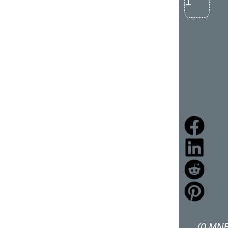
(
0
MNE