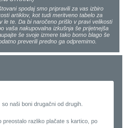
tovani spodaj smo pripravili za vas izbiro
kosti artiklov, kot tudi meritveno tabelo za
v le te. Da bi naročeno prišlo v pravi velikosti
bo vaša nakupovalna izkušnja še prijetnejša
upajte še svoje izmere tako bomo blago še
odatno preverili predno ga odpremimo.
 so naši boni drugačni od drugih.
o preostalo razliko plačate s kartico, po