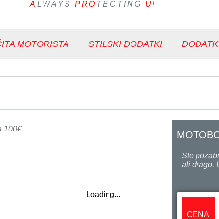
A
LWAYS
PRO
TECTING
U
!
ITA MOTORISTA
STILSKI DODATKI
DODATK
a 100€
MOTOBON
Ste pozabi
ali drago. 
Loading...
CENA