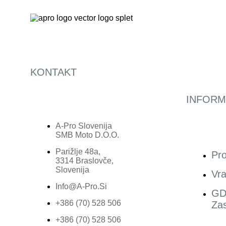
KONTAKT
INFORM
A-Pro Slovenija
SMB Moto D.o.o.
Parižlje 48a,
Pro
3314 Braslovče,
Slovenija
Vra
Info@a-Pro.si
GD
+386 (70) 528 506
Zas
+386 (70) 528 506