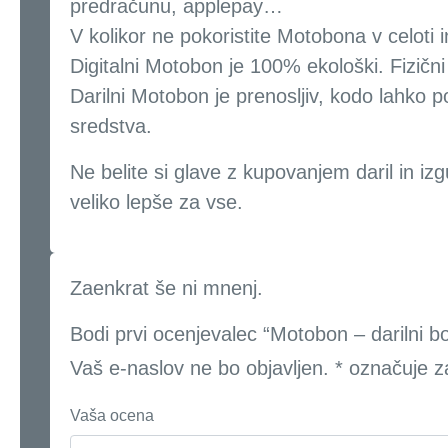
predračunu, applepay…
V kolikor ne pokoristite Motobona v celoti 
Digitalni Motobon je 100% ekološki. Fizični 
Darilni Motobon je prenosljiv, kodo lahko po
sredstva.
Ne belite si glave z kupovanjem daril in iz
veliko lepše za vse.
Zaenkrat še ni mnenj.
Bodi prvi ocenjevalec “Motobon – darilni b
Vaš e-naslov ne bo objavljen.
*
označuje z
Vaša ocena