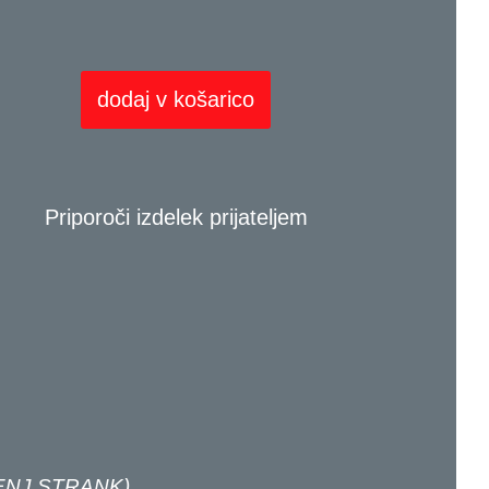
dodaj v košarico
Priporoči izdelek prijateljem
NJ STRANK)