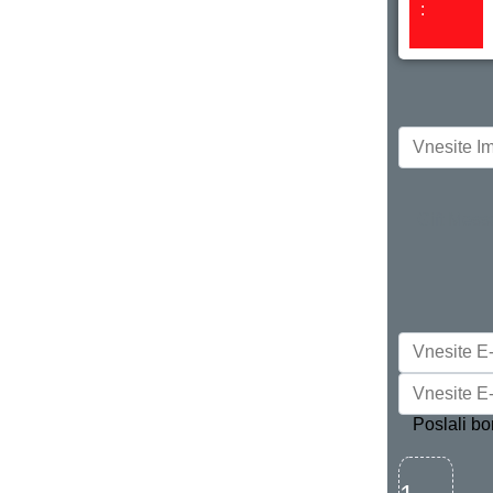
:
Gift Mes
Poslali bo