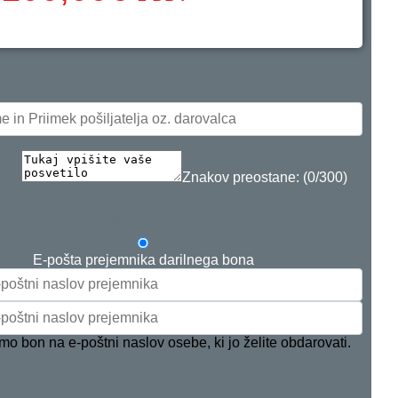
From
sage
Znakov preostane: (
0
/300)
Delivery Method
E-pošta prejemnika darilnega bona
mo bon na e-poštni naslov osebe, ki jo želite obdarovati.