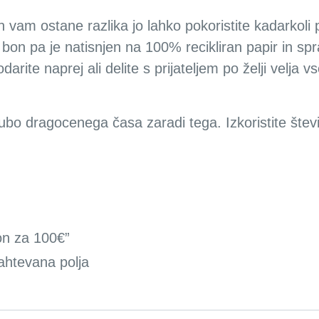
in vam ostane razlika jo lahko pokoristite kadarkol
bon pa je natisnjen na 100% recikliran papir in sprav
darite naprej ali delite s prijateljem po želji velja 
gubo dragocenega časa zaradi tega. Izkoristite štev
on za 100€”
ahtevana polja