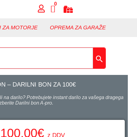
0
I ZA MOTORJE
OPREMA ZA GARAŽE
 – DARILNI BON ZA 100€
li na darilo? Potrebujete instant darilo za vašega dragega
Izberite Darilni bon A-pro.
100,00
€
z DDV