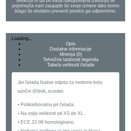
velikosti in da bo vaša nakupovalna izkušnja še
prijetnejša nam zaupajte še svoje izmere tako bomo
blago še dodatno preverili predno ga odpremimo.
Loading...
Opis
Dodatne informacije
Mnenja (0)
Tehnične lastnosti legenda
Tabela velikosti čelade
Jet čelada Native odprta za motorno kolo,
sončni ščitnik, scooter.
• Polikarbonatna jet čelada.
• Na voljo velikosti od XS do XL.
• ECE 22-06 homologirano.
• Notranja podloga iz eko usnja in blaga.