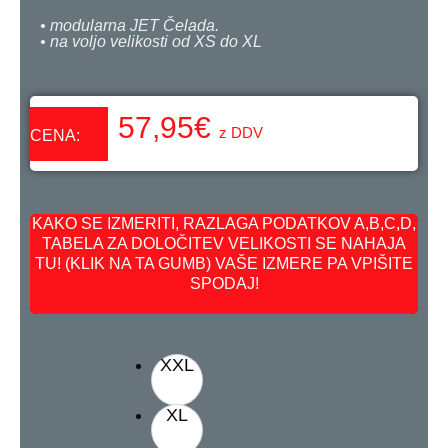
• modularna JET Čelada.
• na voljo velikosti od XS do XL
57,95
€
z DDV
CENA:
KAKO SE IZMERITI, RAZLAGA PODATKOV A,B,C,D,
TABELA ZA DOLOČITEV VELIKOSTI SE NAHAJA
TU! (KLIK NA TA GUMB) VAŠE IZMERE PA VPIŠITE
SPODAJ!
XXL
XL