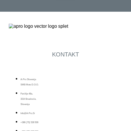
KONTAKT
A-Pro Slovenija
SMB Moto D.o.o.
Parižlje 48a,
3314 Braslovče,
Slovenija
Info@a-Pro.si
+386 (70) 528 506