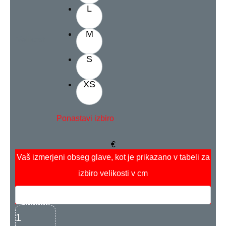
L
M
Velikost
S
XS
Ponastavi izbiro
€
Vaš izmerjeni obseg glave, kot je prikazano v tabeli za
izbiro velikosti
v cm