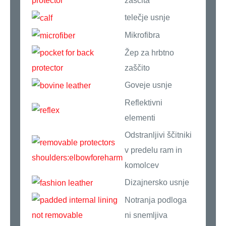
zaščita
telečje usnje
Mikrofibra
Žep za hrbtno
zaščito
Goveje usnje
Reflektivni
elementi
Odstranljivi ščitniki
v predelu ram in
komolcev
Dizajnersko usnje
Notranja podloga
ni snemljiva