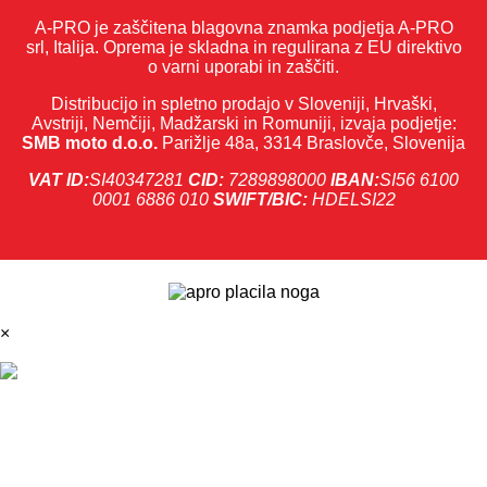
A-PRO je zaščitena blagovna znamka podjetja A-PRO
srl, Italija. Oprema je skladna in regulirana z EU direktivo
o varni uporabi in zaščiti.
Distribucijo in spletno prodajo v Sloveniji, Hrvaški,
Avstriji, Nemčiji, Madžarski in Romuniji, izvaja podjetje:
SMB moto d.o.o.
Parižlje 48a, 3314 Braslovče, Slovenija
VAT ID:
SI40347281
CID:
7289898000
IBAN:
SI56 6100
0001 6886 010
SWIFT/BIC:
HDELSI22
×