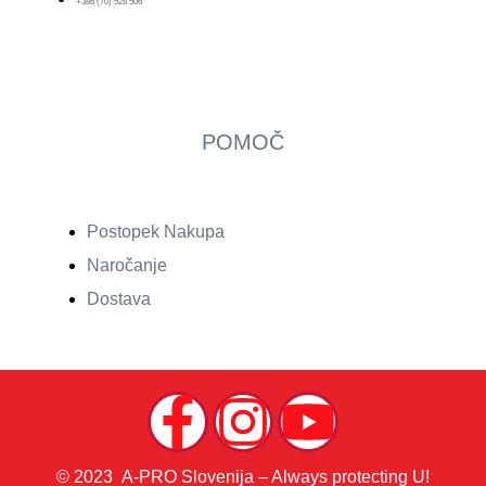
+386 (70) 528 506
POMOČ
Postopek Nakupa
Naročanje
Dostava
© 2023 A-PRO Slovenija – Always protecting U!