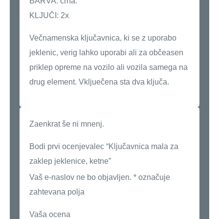
BARVA: črna.
KLJUČI: 2x
Večnamenska ključavnica, ki se z uporabo
jeklenic, verig lahko uporabi ali za občeasen
priklep opreme na vozilo ali vozila samega na
drug element. Vkljuečena sta dva ključa.
Zaenkrat še ni mnenj.
Bodi prvi ocenjevalec “Ključavnica mala za
zaklep jeklenice, ketne”
Vaš e-naslov ne bo objavljen.
*
označuje
zahtevana polja
Vaša ocena