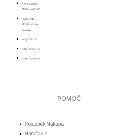
A-Pro Slovenija
SMB Moto D.o.o.
Parižlje 48a,
3314 Braslovče,
Slovenija
Info@a-Pro.si
+386 (70) 528 506
+386 (70) 528 506
POMOČ
Postopek Nakupa
Naročanje