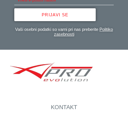
PRIJAVI SE
Vaši osebni podatki so varni pri nas preberite
Politiko
zasebnosti
KONTAKT