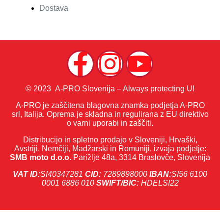
Dostava
© 2023 A-PRO Slovenija – Always protecting U!
A-PRO je zaščitena blagovna znamka podjetja A-PRO
srl, Italija. Oprema je skladna in regulirana z EU direktivo
o varni uporabi in zaščiti.
Distribucijo in spletno prodajo v Sloveniji, Hrvaški,
Avstriji, Nemčiji, Madžarski in Romuniji, izvaja podjetje:
SMB moto d.o.o.
Parižlje 48a, 3314 Braslovče, Slovenija
VAT ID:
SI40347281
CID:
7289898000
IBAN:
SI56 6100
0001 6886 010
SWIFT/BIC:
HDELSI22