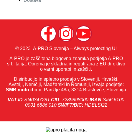
Dostava
© 2023 A-PRO Slovenija – Always protecting U!
A-PRO je zaščitena blagovna znamka podjetja A-PRO
srl, Italija. Oprema je skladna in regulirana z EU direktivo
o varni uporabi in zaščiti.
Distribucijo in spletno prodajo v Sloveniji, Hrvaški,
Avstriji, Nemčiji, Madžarski in Romuniji, izvaja podjetje:
SMB moto d.o.o.
Parižlje 48a, 3314 Braslovče, Slovenija
VAT ID:
SI40347281
CID:
7289898000
IBAN:
SI56 6100
0001 6886 010
SWIFT/BIC:
HDELSI22