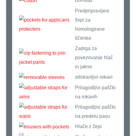
Bombaž
Predpripravljeni
žepi za
homologirane
ščitnike
Zadrga za
povezovanje hlač
in jakne
odstranljivi rokavi
Prilagodljivi paščki
na rokavih
Prilagodljivi paščki
na predelu pasu
Hlače z žepi