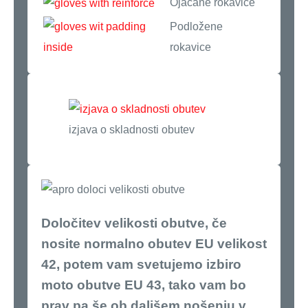
Ojačane rokavice
Podložene
rokavice
izjava o skladnosti obutev
Določitev velikosti obutve, če
nosite normalno obutev EU velikost
42, potem vam svetujemo izbiro
moto obutve EU 43, tako vam bo
prav pa še ob daljšem nošenju v