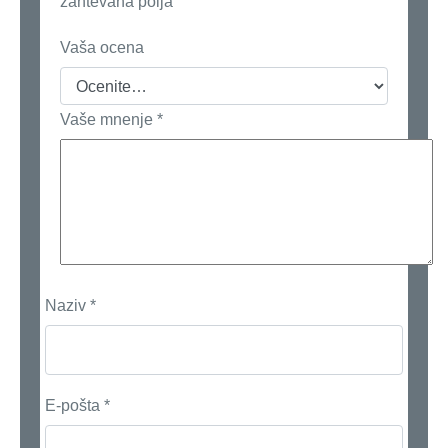
zahtevana polja
Vaša ocena
Vaše mnenje
*
Naziv
*
E-pošta
*