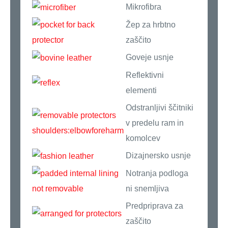
Mikrofibra
Žep za hrbtno
zaščito
Goveje usnje
Reflektivni
elementi
Odstranljivi ščitniki
v predelu ram in
komolcev
Dizajnersko usnje
Notranja podloga
ni snemljiva
Predpriprava za
zaščito