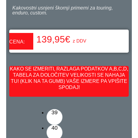
Kakovostni usnjeni škornji primerni za touring,
enduro, custom.
139,95
€
z DDV
CENA:
KAKO SE IZMERITI, RAZLAGA PODATKOV A,B,C,D,
TABELA ZA DOLOČITEV VELIKOSTI SE NAHAJA
TU! (KLIK NA TA GUMB) VAŠE IZMERE PA VPIŠITE
SPODAJ!
39
40