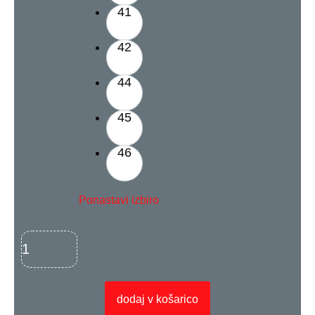
41
42
Velikost
44
45
46
Ponastavi izbiro
dodaj v košarico