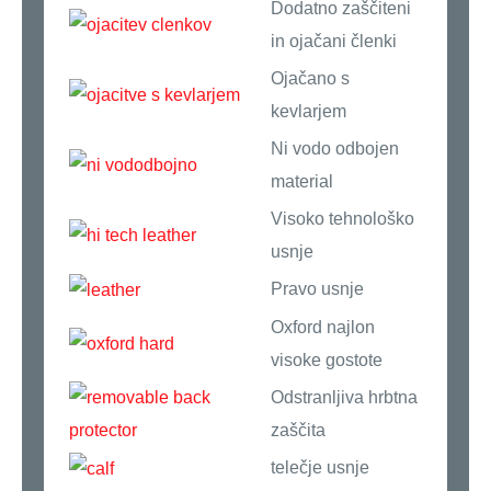
Dodatno zaščiteni
in ojačani členki
Ojačano s
kevlarjem
Ni vodo odbojen
material
Visoko tehnološko
usnje
Pravo usnje
Oxford najlon
visoke gostote
Odstranljiva hrbtna
zaščita
telečje usnje