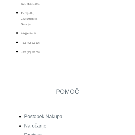
SMB Moto D.o.o.
Parižlje 48a,
3314 Braslovče,
Slovenija
Info@a-Pro.si
+386 (70) 528 506
+386 (70) 528 506
POMOČ
Postopek Nakupa
Naročanje