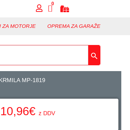
0
I ZA MOTORJE
OPREMA ZA GARAŽE
KRMILA MP-1819
10,96
€
z DDV