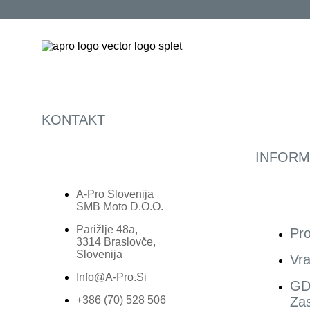
KONTAKT
INFORM
A-Pro Slovenija
SMB Moto D.o.o.
Parižlje 48a,
Pro
3314 Braslovče,
Slovenija
Vra
Info@a-Pro.si
GD
+386 (70) 528 506
Zas