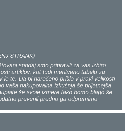
NJ STRANK)
tovani spodaj smo pripravili za vas izbiro
kosti artiklov, kot tudi meritveno tabelo za
v le te. Da bi naročeno prišlo v pravi velikosti
bo vaša nakupovalna izkušnja še prijetnejša
upajte še svoje izmere tako bomo blago še
odatno preverili predno ga odpremimo.