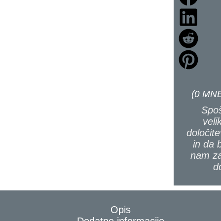
(
0
MNE
Spoš
veli
določite
in da 
nam za
d
Opis