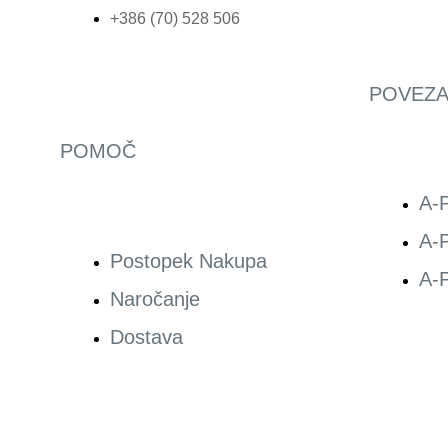
+386 (70) 528 506
POVEZA
POMOČ
A-P
A-P
Postopek Nakupa
A-P
Naročanje
Dostava