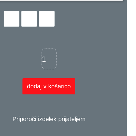
dodaj v košarico
Priporoči izdelek prijateljem