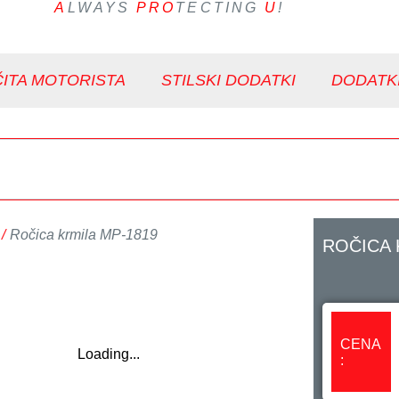
A
LWAYS
PRO
TECTING
U
!
ITA MOTORISTA
STILSKI DODATKI
DODATK
/
Ročica krmila MP-1819
ROČICA 
CENA
Loading...
: