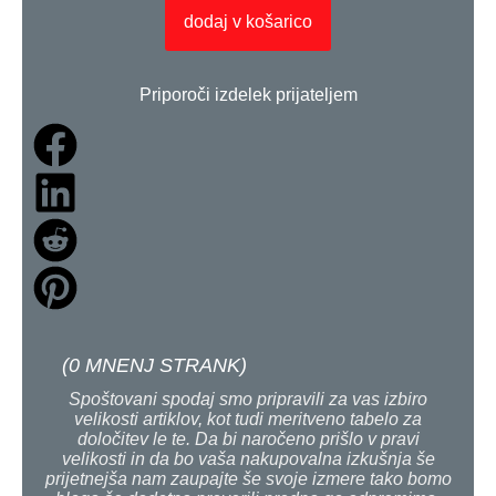
dodaj v košarico
Priporoči izdelek prijateljem
(
0
MNENJ STRANK)
Spoštovani spodaj smo pripravili za vas izbiro
velikosti artiklov, kot tudi meritveno tabelo za
določitev le te. Da bi naročeno prišlo v pravi
velikosti in da bo vaša nakupovalna izkušnja še
prijetnejša nam zaupajte še svoje izmere tako bomo