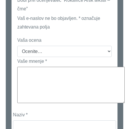
Bodi prvi ocenjevalec “Rokavice Artik tekstil –
črne”
Vaš e-naslov ne bo objavljen.
*
označuje
zahtevana polja
Vaša ocena
Vaše mnenje
*
Naziv
*