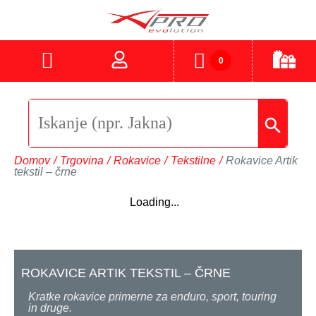
0
Domov
/
Trgovina
/
Rokavice
/
Tekstilne
/
Rokavice Artik
tekstil – črne
Loading...
ROKAVICE ARTIK TEKSTIL – ČRNE
Kratke rokavice primerne za enduro, sport, touring
in druge.