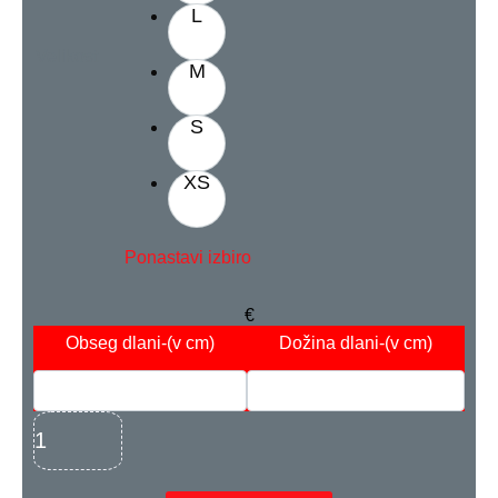
L
Velikost
M
S
XS
Ponastavi izbiro
€
Obseg dlani
-(v cm)
Dožina dlani
-(v cm)