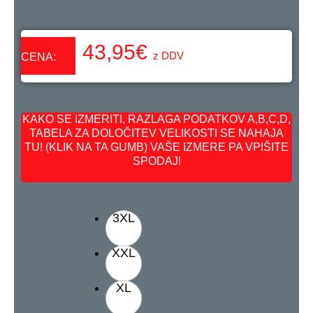
43,95
€
z DDV
CENA:
KAKO SE IZMERITI, RAZLAGA PODATKOV A,B,C,D,
TABELA ZA DOLOČITEV VELIKOSTI SE NAHAJA
TU! (KLIK NA TA GUMB) VAŠE IZMERE PA VPIŠITE
SPODAJ!
3XL
XXL
XL