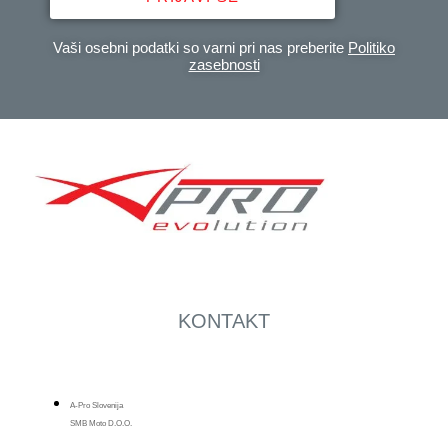
Vaši osebni podatki so varni pri nas preberite
Politiko
zasebnosti
KONTAKT
A-Pro Slovenija
SMB Moto D.o.o.