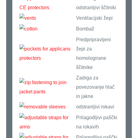
odstranljivi ščitniki
Ventilacijski žepi
Bombaž
Predpripravljeni
žepi za
homologirane
ščitnike
Zadrga za
povezovanje hlač
in jakne
odstranljivi rokavi
Prilagodljivi paščki
na rokavih
Prilagodljivi paščki