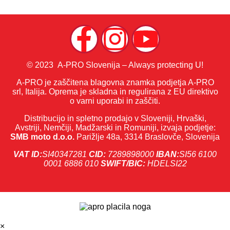
© 2023 A-PRO Slovenija – Always protecting U!
A-PRO je zaščitena blagovna znamka podjetja A-PRO
srl, Italija. Oprema je skladna in regulirana z EU direktivo
o varni uporabi in zaščiti.
Distribucijo in spletno prodajo v Sloveniji, Hrvaški,
Avstriji, Nemčiji, Madžarski in Romuniji, izvaja podjetje:
SMB moto d.o.o.
Parižlje 48a, 3314 Braslovče, Slovenija
VAT ID:
SI40347281
CID:
7289898000
IBAN:
SI56 6100
0001 6886 010
SWIFT/BIC:
HDELSI22
×