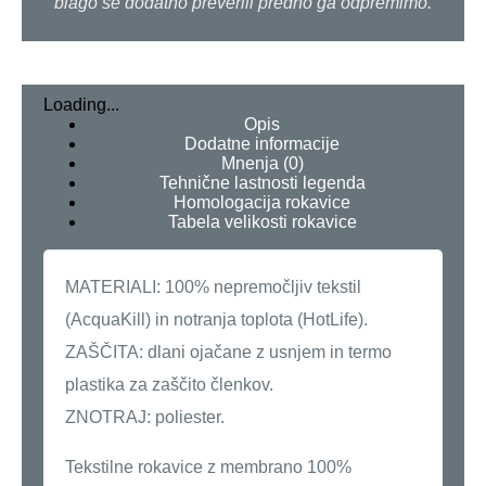
blago še dodatno preverili predno ga odpremimo.
Loading...
Opis
Dodatne informacije
Mnenja (0)
Tehnične lastnosti legenda
Homologacija rokavice
Tabela velikosti rokavice
MATERIALI: 100% nepremočljiv tekstil
(AcquaKill) in notranja toplota (HotLife).
ZAŠČITA: dlani ojačane z usnjem in termo
plastika za zaščito členkov.
ZNOTRAJ: poliester.
Tekstilne rokavice z membrano 100%