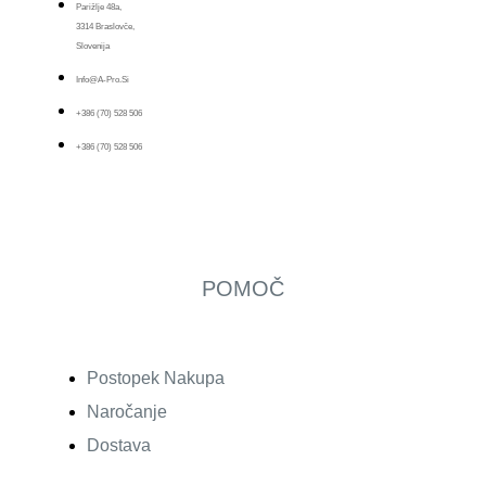
Parižlje 48a,
3314 Braslovče,
Slovenija
Info@a-Pro.si
+386 (70) 528 506
+386 (70) 528 506
POMOČ
Postopek Nakupa
Naročanje
Dostava