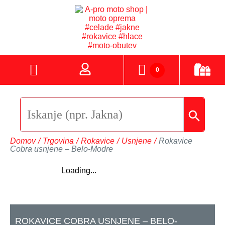
0
Domov
/
Trgovina
/
Rokavice
/
Usnjene
/
Rokavice
Cobra usnjene – Belo-Modre
Loading...
ROKAVICE COBRA USNJENE – BELO-