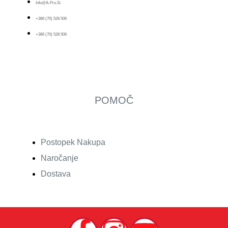
Info@a-Pro.si
+386 (70) 528 506
+386 (70) 528 506
POMOČ
Postopek Nakupa
Naročanje
Dostava