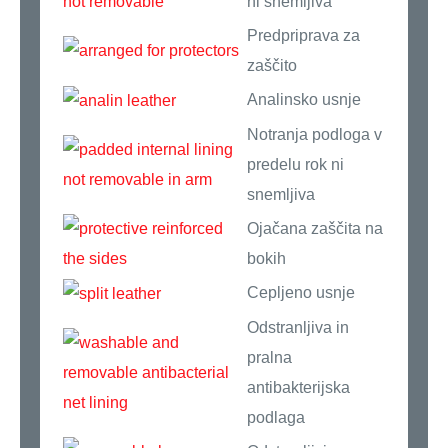
ni snemljiva
Predpriprava za
zaščito
Analinsko usnje
Notranja podloga v
predelu rok ni
snemljiva
Ojačana zaščita na
bokih
Cepljeno usnje
Odstranljiva in
pralna
antibakterijska
podlaga