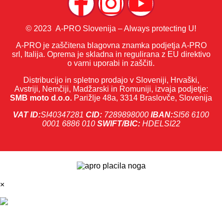
© 2023 A-PRO Slovenija – Always protecting U!
A-PRO je zaščitena blagovna znamka podjetja A-PRO
srl, Italija. Oprema je skladna in regulirana z EU direktivo
o varni uporabi in zaščiti.
Distribucijo in spletno prodajo v Sloveniji, Hrvaški,
Avstriji, Nemčiji, Madžarski in Romuniji, izvaja podjetje:
SMB moto d.o.o.
Parižlje 48a, 3314 Braslovče, Slovenija
VAT ID:
SI40347281
CID:
7289898000
IBAN:
SI56 6100
0001 6886 010
SWIFT/BIC:
HDELSI22
×