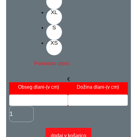
XL
Velikost
S
XS
Ponastavi izbiro
€
Obseg dlani
-(v cm)
Dožina dlani
-(v cm)
dodaj v košarico