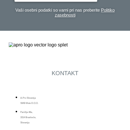
Vaši osebni podatki so varni pri nas preberite
Politiko
zasebnosti
KONTAKT
A-Pro Slovenija
SMB Moto D.o.o.
Parižlje 48a,
3314 Braslovče,
Slovenija