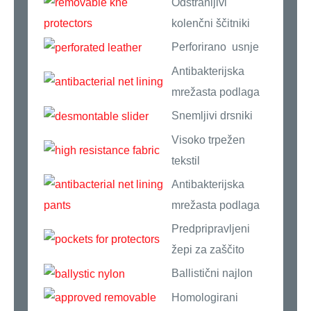
Odstranljivi
kolenčni ščitniki
Perforirano usnje
Antibakterijska
mrežasta podlaga
Snemljivi drsniki
Visoko trpežen
tekstil
Antibakterijska
mrežasta podlaga
Predpripravljeni
žepi za zaščito
Ballistični najlon
Homologirani