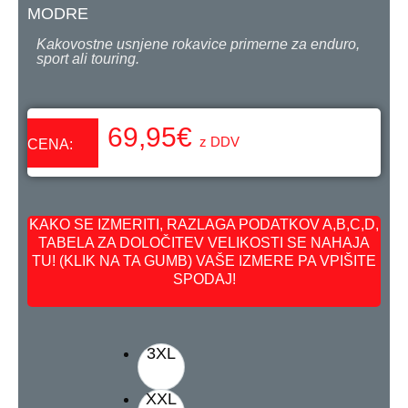
MODRE
Kakovostne usnjene rokavice primerne za enduro,
sport ali touring.
69,95
€
z DDV
CENA:
KAKO SE IZMERITI, RAZLAGA PODATKOV A,B,C,D,
TABELA ZA DOLOČITEV VELIKOSTI SE NAHAJA
TU! (KLIK NA TA GUMB) VAŠE IZMERE PA VPIŠITE
SPODAJ!
3XL
XXL