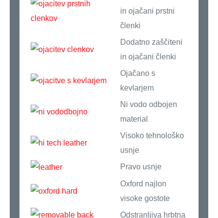
in ojačani prstni
členki
Dodatno zaščiteni
in ojačani členki
Ojačano s
kevlarjem
Ni vodo odbojen
material
Visoko tehnološko
usnje
Pravo usnje
Oxford najlon
visoke gostote
Odstranljiva hrbtna