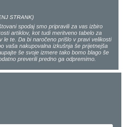
NJ STRANK)
tovani spodaj smo pripravili za vas izbiro
kosti artiklov, kot tudi meritveno tabelo za
v le te. Da bi naročeno prišlo v pravi velikosti
bo vaša nakupovalna izkušnja še prijetnejša
upajte še svoje izmere tako bomo blago še
odatno preverili predno ga odpremimo.