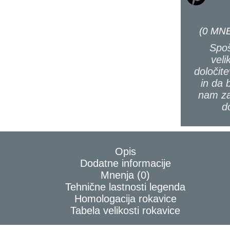
(
0
MNE
Spoš
veli
določite
in da 
nam za
d
Opis
Dodatne informacije
Mnenja (0)
Tehnične lastnosti legenda
Homologacija rokavice
Tabela velikosti rokavice