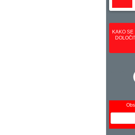
KAKO SE 
DOLOČIT
Velikost
Obs