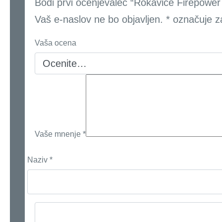
Bodi prvi ocenjevalec “Rokavice Firepower
Vaš e-naslov ne bo objavljen.
*
označuje z
Vaša ocena
Vaše mnenje
*
Naziv
*