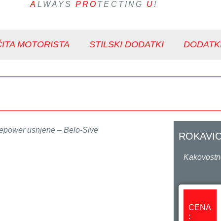
A
LWAYS
PRO
TECTING
U
!
ITA MOTORISTA
STILSKI DODATKI
DODATK
epower usnjene – Belo-Sive
ROKAVIC
Kakovostne
CENA
: