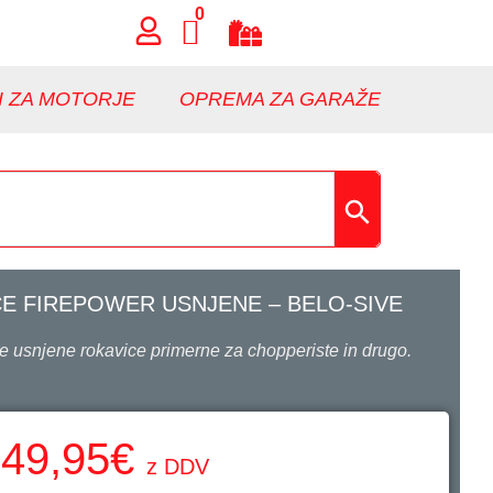
0
I ZA MOTORJE
OPREMA ZA GARAŽE
E FIREPOWER USNJENE – BELO-SIVE
 usnjene rokavice primerne za chopperiste in drugo.
49,95
€
z DDV