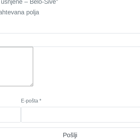
 usnjene – Belo-Sive”
ahtevana polja
E-pošta
*