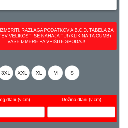
IZMERITI, RAZLAGA PODATKOV A,B,C,D, TABELA ZA
EV VELIKOSTI SE NAHAJA TU! (KLIK NA TA GUMB)
VAŠE IZMERE PA VPIŠITE SPODAJ!
3XL
XXL
XL
M
S
eg dlani
-(v cm)
Dožina dlani
-(v cm)