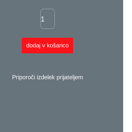
dodaj v košarico
Priporoči izdelek prijateljem