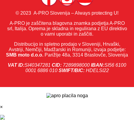
© 2023 A-PRO Slovenija – Always protecting U!
A-PRO je zaščitena blagovna znamka podjetja A-PRO
srl, Italija. Oprema je skladna in regulirana z EU direktivo
o varni uporabi in zaščiti.
Distribucijo in spletno prodajo v Sloveniji, Hrvaški,
Avstriji, Nemčiji, Madžarski in Romuniji, izvaja podjetje:
SMB moto d.o.o.
Parižlje 48a, 3314 Braslovče, Slovenija
VAT ID:
SI40347281
CID:
7289898000
IBAN:
SI56 6100
0001 6886 010
SWIFT/BIC:
HDELSI22
×