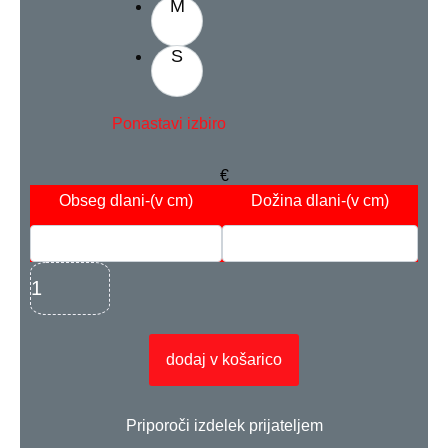
M
S
Ponastavi izbiro
€
Obseg dlani
-(v cm)
Dožina dlani
-(v cm)
dodaj v košarico
Priporoči izdelek prijateljem