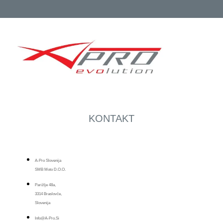
KONTAKT
A-Pro Slovenija
SMB Moto D.o.o.
Parižlje 48a,
3314 Braslovče,
Slovenija
Info@a-Pro.si