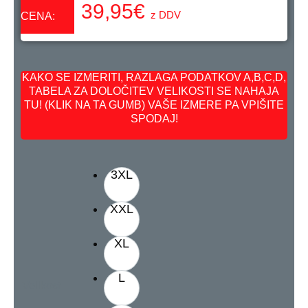
39,95
€
z DDV
CENA:
KAKO SE IZMERITI, RAZLAGA PODATKOV A,B,C,D,
TABELA ZA DOLOČITEV VELIKOSTI SE NAHAJA
TU! (KLIK NA TA GUMB) VAŠE IZMERE PA VPIŠITE
SPODAJ!
3XL
XXL
XL
L
Velikost