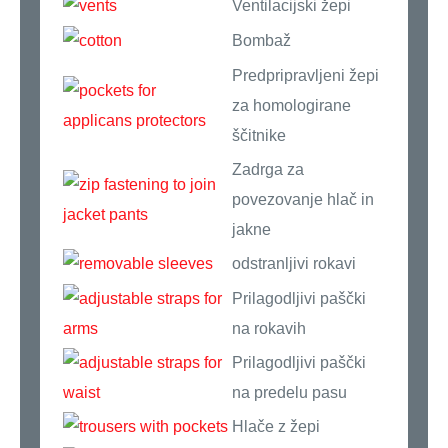
Ventilacijski žepi
Bombaž
Predpripravljeni žepi
za homologirane
ščitnike
Zadrga za
povezovanje hlač in
jakne
odstranljivi rokavi
Prilagodljivi paščki
na rokavih
Prilagodljivi paščki
na predelu pasu
Hlače z žepi