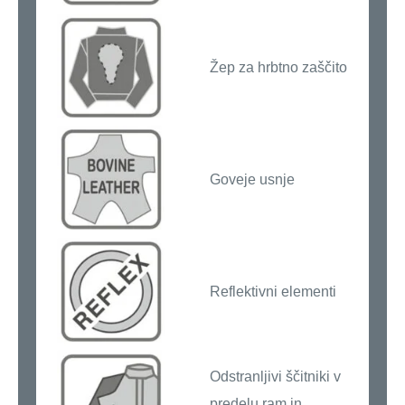
Žep za hrbtno zaščito
Goveje usnje
Reflektivni elementi
Odstranljivi ščitniki v
predelu ram in