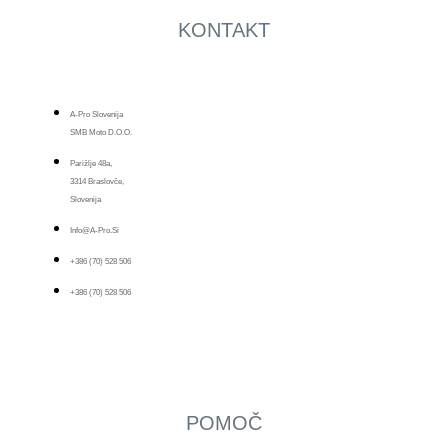
KONTAKT
A-Pro Slovenija
SMB Moto D.o.o.
Parižlje 48a,
3314 Braslovče,
Slovenija
Info@a-Pro.si
+386 (70) 528 506
+386 (70) 528 506
POMOČ