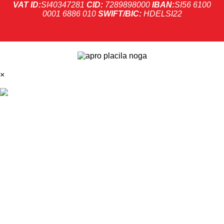
VAT ID:
SI40347281
CID:
7289898000
IBAN:
SI56 6100
0001 6886 010
SWIFT/BIC:
HDELSI22
×