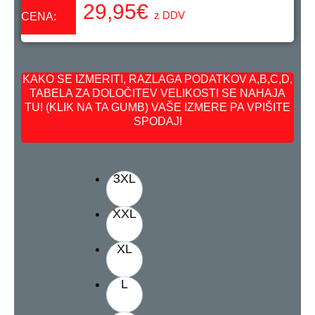
29,95
€
z DDV
CENA:
KAKO SE IZMERITI, RAZLAGA PODATKOV A,B,C,D,
TABELA ZA DOLOČITEV VELIKOSTI SE NAHAJA
TU! (KLIK NA TA GUMB) VAŠE IZMERE PA VPIŠITE
SPODAJ!
3XL
XXL
XL
L
Velikost