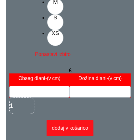
M
S
XS
Ponastavi izbiro
€
Obseg dlani
-(v cm)
Dožina dlani
-(v cm)
dodaj v košarico