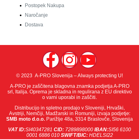
Postopek Nakupa
Naročanje
Dostava
© 2023 A-PRO Slovenija – Always protecting U!
A-PRO je zaščitena blagovna znamka podjetja A-PRO
srl, Italija. Oprema je skladna in regulirana z EU direktivo
o varni uporabi in zaščiti.
Distribucijo in spletno prodajo v Sloveniji, Hrvaški,
Avstriji, Nemčiji, Madžarski in Romuniji, izvaja podjetje:
SMB moto d.o.o.
Parižlje 48a, 3314 Braslovče, Slovenija
VAT ID:
SI40347281
CID:
7289898000
IBAN:
SI56 6100
0001 6886 010
SWIFT/BIC:
HDELSI22