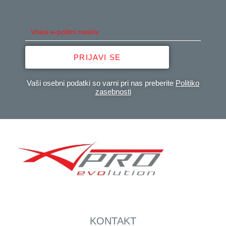
PRIJAVI SE
Vaši osebni podatki so varni pri nas preberite
Politiko
zasebnosti
KONTAKT