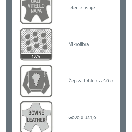
telečje usnje
Mikrofibra
Žep za hrbtno zaščito
Goveje usnje