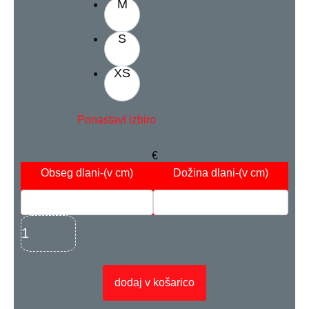
M
S
XS
Ponastavi izbiro
€
Obseg dlani
-(v cm)
Dožina dlani
-(v cm)
dodaj v košarico