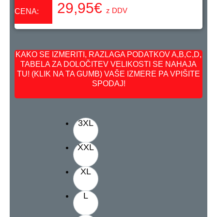
29,95
€
z DDV
CENA:
KAKO SE IZMERITI, RAZLAGA PODATKOV A,B,C,D,
TABELA ZA DOLOČITEV VELIKOSTI SE NAHAJA
TU! (KLIK NA TA GUMB) VAŠE IZMERE PA VPIŠITE
SPODAJ!
3XL
XXL
XL
L
Velikost