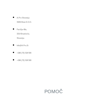
A-Pro Slovenija
SMB Moto D.o.o.
Parižlje 48a,
3314 Braslovče,
Slovenija
Info@a-Pro.si
+386 (70) 528 506
+386 (70) 528 506
POMOČ