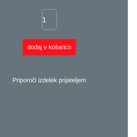
dodaj v košarico
Priporoči izdelek prijateljem