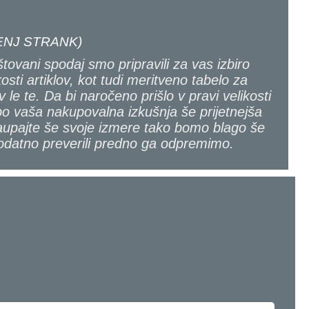
NJ STRANK)
tovani spodaj smo pripravili za vas izbiro
kosti artiklov, kot tudi meritveno tabelo za
v le te. Da bi naročeno prišlo v pravi velikosti
bo vaša nakupovalna izkušnja še prijetnejša
upajte še svoje izmere tako bomo blago še
odatno preverili predno ga odpremimo.