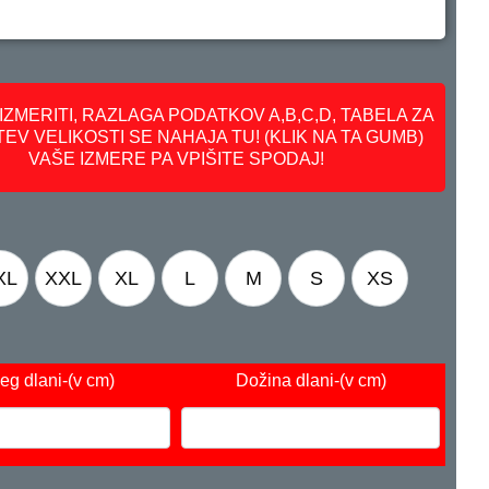
IZMERITI, RAZLAGA PODATKOV A,B,C,D, TABELA ZA
EV VELIKOSTI SE NAHAJA TU! (KLIK NA TA GUMB)
VAŠE IZMERE PA VPIŠITE SPODAJ!
XL
XXL
XL
L
M
S
XS
eg dlani
-(v cm)
Dožina dlani
-(v cm)