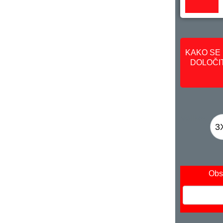
KAKO SE 
DOLOČIT
Velikost
3
Obs