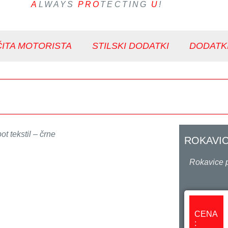
A
LWAYS
PRO
TECTING
U
!
ITA MOTORISTA
STILSKI DODATKI
DODATK
t tekstil – črne
ROKAVIC
Rokavice p
CENA
: