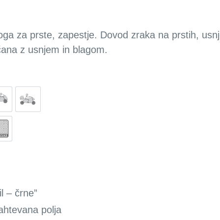
ga za prste, zapestje. Dovod zraka na prstih, usnjen
čana z usnjem in blagom.
l – črne”
ahtevana polja