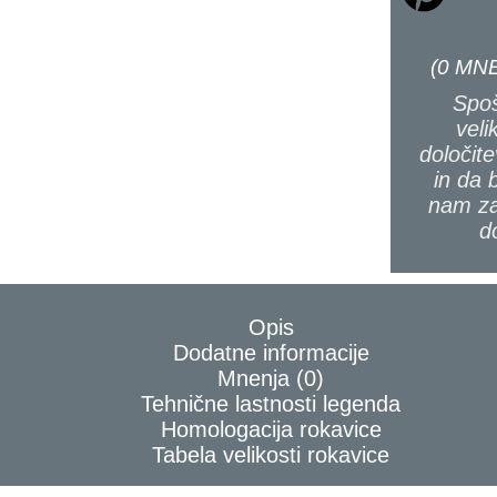
(
0
MNE
Spoš
veli
določite
in da 
nam za
d
Opis
Dodatne informacije
Mnenja (0)
Tehnične lastnosti legenda
Homologacija rokavice
Tabela velikosti rokavice