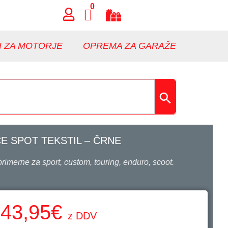
0
I ZA MOTORJE
OPREMA ZA GARAŽE
E SPOT TEKSTIL – ČRNE
rimerne za sport, custom, touring, enduro, scoot.
43,95
€
z DDV