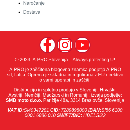
Naročanje
Dostava
© 2023 A-PRO Slovenija – Always protecting U!
A-PRO je zaščitena blagovna znamka podjetja A-PRO
srl, Italija. Oprema je skladna in regulirana z EU direktivo
o varni uporabi in zaščiti.
Distribucijo in spletno prodajo v Sloveniji, Hrvaški,
Avstriji, Nemčiji, Madžarski in Romuniji, izvaja podjetje:
SMB moto d.o.o.
Parižlje 48a, 3314 Braslovče, Slovenija
VAT ID:
SI40347281
CID:
7289898000
IBAN:
SI56 6100
0001 6886 010
SWIFT/BIC:
HDELSI22