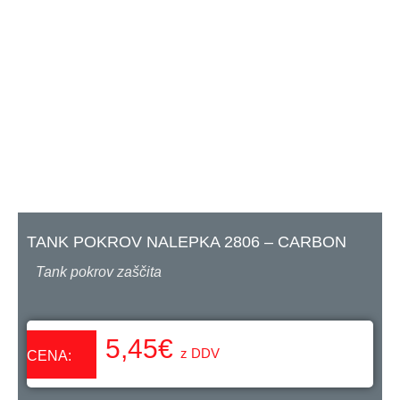
TANK POKROV NALEPKA 2806 – CARBON
Tank pokrov zaščita
5,45
€
z DDV
CENA: