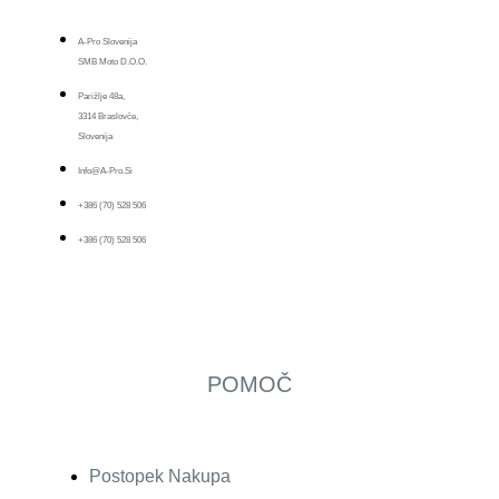
A-Pro Slovenija
SMB Moto D.o.o.
Parižlje 48a,
3314 Braslovče,
Slovenija
Info@a-Pro.si
+386 (70) 528 506
+386 (70) 528 506
POMOČ
Postopek Nakupa