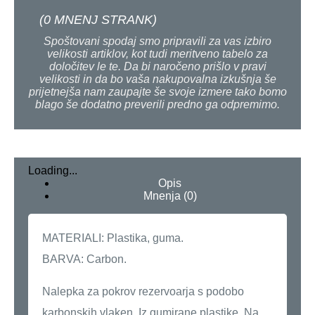
(
0
MNENJ STRANK)
Spoštovani spodaj smo pripravili za vas izbiro
velikosti artiklov, kot tudi meritveno tabelo za
določitev le te. Da bi naročeno prišlo v pravi
velikosti in da bo vaša nakupovalna izkušnja še
prijetnejša nam zaupajte še svoje izmere tako bomo
blago še dodatno preverili predno ga odpremimo.
Loading...
Opis
Mnenja (0)
MATERIALI: Plastika, guma.
BARVA: Carbon.
Nalepka za pokrov rezervoarja s podobo
karbonskih vlaken. Iz gumirane plastike. Na