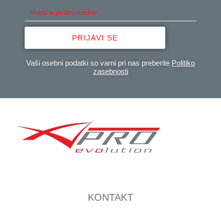
PRIJAVI SE
Vaši osebni podatki so varni pri nas preberite
Politiko
zasebnosti
KONTAKT