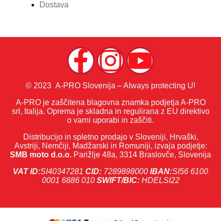
Dostava
© 2023 A-PRO Slovenija – Always protecting U!
A-PRO je zaščitena blagovna znamka podjetja A-PRO
srl, Italija. Oprema je skladna in regulirana z EU direktivo
o varni uporabi in zaščiti.
Distribucijo in spletno prodajo v Sloveniji, Hrvaški,
Avstriji, Nemčiji, Madžarski in Romuniji, izvaja podjetje:
SMB moto d.o.o.
Parižlje 48a, 3314 Braslovče, Slovenija
VAT ID:
SI40347281
CID:
7289898000
IBAN:
SI56 6100
0001 6886 010
SWIFT/BIC:
HDELSI22