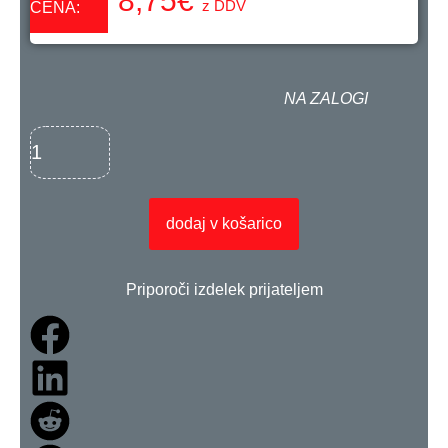
8,75
€
z DDV
CENA:
NA ZALOGI
dodaj v košarico
Priporoči izdelek prijateljem