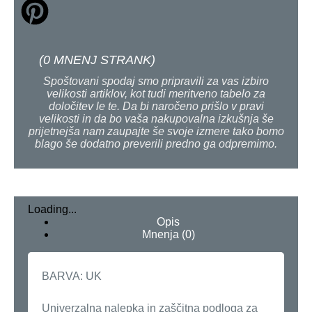
(
0
MNENJ STRANK)
Spoštovani spodaj smo pripravili za vas izbiro
velikosti artiklov, kot tudi meritveno tabelo za
določitev le te. Da bi naročeno prišlo v pravi
velikosti in da bo vaša nakupovalna izkušnja še
prijetnejša nam zaupajte še svoje izmere tako bomo
blago še dodatno preverili predno ga odpremimo.
Loading...
Opis
Mnenja (0)
BARVA: UK
Univerzalna nalepka in zaščitna podloga za