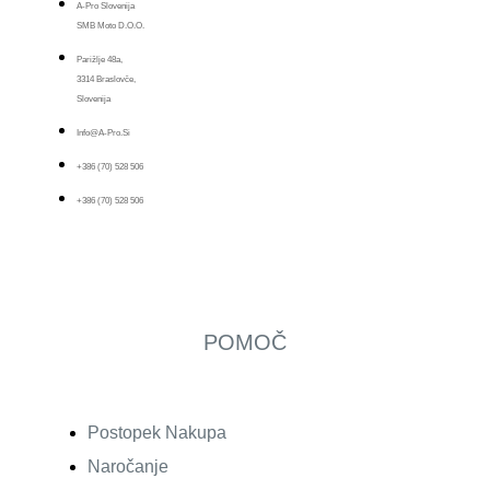
A-Pro Slovenija
SMB Moto D.o.o.
Parižlje 48a,
3314 Braslovče,
Slovenija
Info@a-Pro.si
+386 (70) 528 506
+386 (70) 528 506
POMOČ
Postopek Nakupa
Naročanje