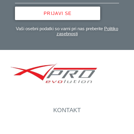
PRIJAVI SE
Vaši osebni podatki so varni pri nas preberite
Politiko
zasebnosti
KONTAKT