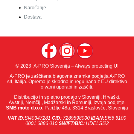
Naročanje
Dostava
© 2023 A-PRO Slovenija – Always protecting U!
A-PRO je zaščitena blagovna znamka podjetja A-PRO
srl, Italija. Oprema je skladna in regulirana z EU direktivo
o varni uporabi in zaščiti.
Distribucijo in spletno prodajo v Sloveniji, Hrvaški,
Avstriji, Nemčiji, Madžarski in Romuniji, izvaja podjetje:
SMB moto d.o.o.
Parižlje 48a, 3314 Braslovče, Slovenija
VAT ID:
SI40347281
CID:
7289898000
IBAN:
SI56 6100
0001 6886 010
SWIFT/BIC:
HDELSI22