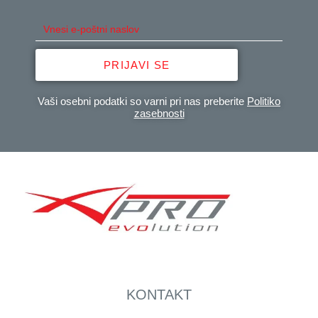
PRIJAVI SE
Vaši osebni podatki so varni pri nas preberite
Politiko
zasebnosti
KONTAKT