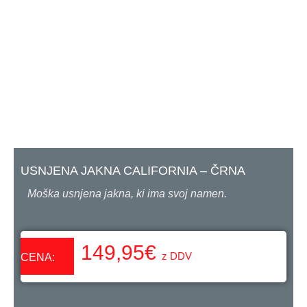
USNJENA JAKNA CALIFORNIA – ČRNA
Moška usnjena jakna, ki ima svoj namen.
149,95
€
z DDV
CENA: