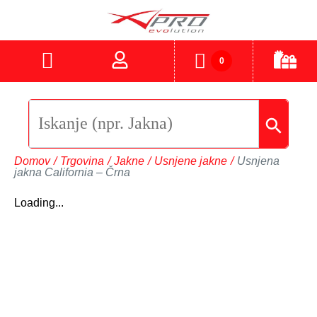
0
Domov
/
Trgovina
/
Jakne
/
Usnjene jakne
/
Usnjena
jakna California – Črna
Loading...