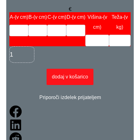
€
A
-(v cm)
B
-(v cm)
C
-(v cm)
D
-(v cm)
Višina
-(v
Teža
-(v
cm)
kg)
dodaj v košarico
Priporoči izdelek prijateljem