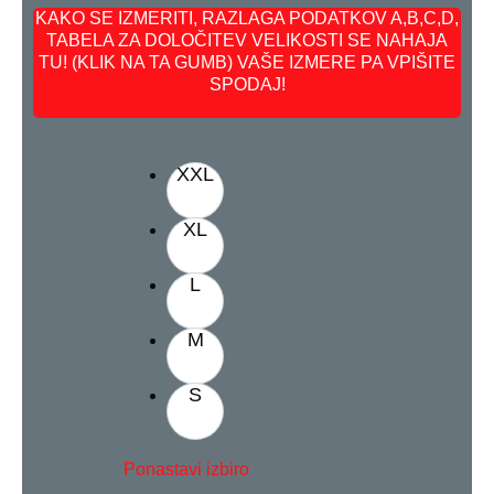
KAKO SE IZMERITI, RAZLAGA PODATKOV A,B,C,D,
TABELA ZA DOLOČITEV VELIKOSTI SE NAHAJA
TU! (KLIK NA TA GUMB) VAŠE IZMERE PA VPIŠITE
SPODAJ!
XXL
XL
L
Velikost
M
S
Ponastavi izbiro