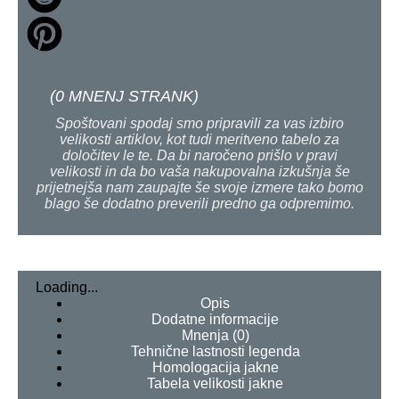
(
0
MNENJ STRANK)
Spoštovani spodaj smo pripravili za vas izbiro
velikosti artiklov, kot tudi meritveno tabelo za
določitev le te. Da bi naročeno prišlo v pravi
velikosti in da bo vaša nakupovalna izkušnja še
prijetnejša nam zaupajte še svoje izmere tako bomo
blago še dodatno preverili predno ga odpremimo.
Loading...
Opis
Dodatne informacije
Mnenja (0)
Tehnične lastnosti legenda
Homologacija jakne
Tabela velikosti jakne