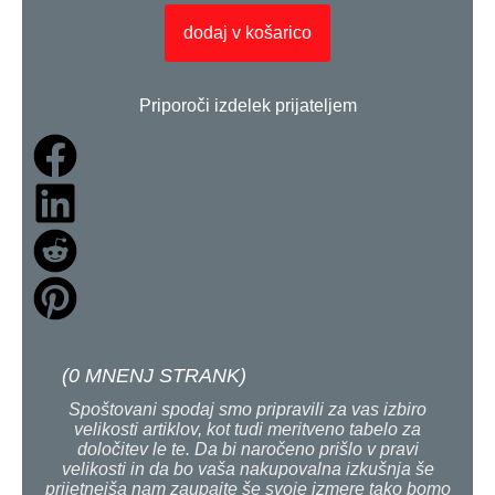
dodaj v košarico
Priporoči izdelek prijateljem
(
0
MNENJ STRANK)
Spoštovani spodaj smo pripravili za vas izbiro
velikosti artiklov, kot tudi meritveno tabelo za
določitev le te. Da bi naročeno prišlo v pravi
velikosti in da bo vaša nakupovalna izkušnja še
prijetnejša nam zaupajte še svoje izmere tako bomo