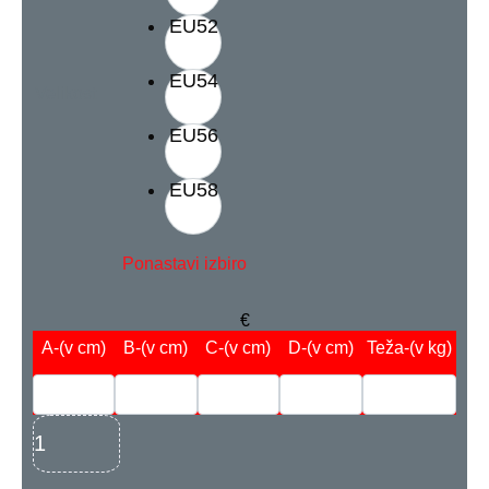
EU52
EU54
Velikost
EU56
EU58
Ponastavi izbiro
€
A
-(v cm)
B
-(v cm)
C
-(v cm)
D
-(v cm)
Teža
-(v kg)