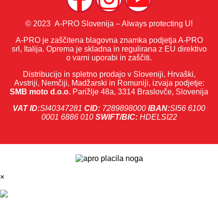
© 2023 A-PRO Slovenija – Always protecting U!
A-PRO je zaščitena blagovna znamka podjetja A-PRO
srl, Italija. Oprema je skladna in regulirana z EU direktivo
o varni uporabi in zaščiti.
Distribucijo in spletno prodajo v Sloveniji, Hrvaški,
Avstriji, Nemčiji, Madžarski in Romuniji, izvaja podjetje:
SMB moto d.o.o.
Parižlje 48a, 3314 Braslovče, Slovenija
VAT ID:
SI40347281
CID:
7289898000
IBAN:
SI56 6100
0001 6886 010
SWIFT/BIC:
HDELSI22
×