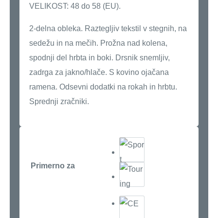
VELIKOST: 48 do 58 (EU).
2-delna obleka. Raztegljiv tekstil v stegnih, na
sedežu in na mečih. Prožna nad kolena,
spodnji del hrbta in boki. Drsnik snemljiv,
zadrga za jakno/hlače. S kovino ojačana
ramena. Odsevni dodatki na rokah in hrbtu.
Sprednji zračniki.
Primerno za