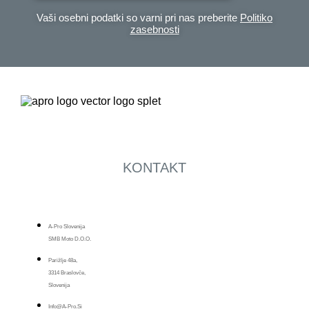
Vaši osebni podatki so varni pri nas preberite
Politiko
zasebnosti
KONTAKT
A-Pro Slovenija
SMB Moto D.o.o.
Parižlje 48a,
3314 Braslovče,
Slovenija
Info@a-Pro.si