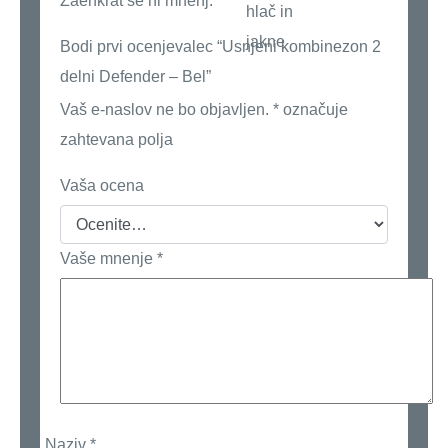
Zaenkrat še ni mnenj.
Bodi prvi ocenjevalec “Usnjeni kombinezon 2
delni Defender – Bel”
Vaš e-naslov ne bo objavljen.
*
označuje
zahtevana polja
Vaša ocena
Vaše mnenje
*
Naziv
*