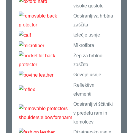
visoke gostote
Odstranljiva hrbtna
zaščita
telečje usnje
Mikrofibra
Žep za hrbtno
zaščito
Goveje usnje
Reflektivni
elementi
Odstranljivi ščitniki
v predelu ram in
komolcev
Dizajnersko usnje