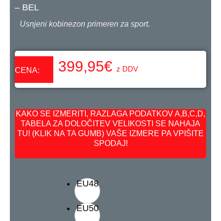
– BEL
Usnjeni kobinezon primeren za sport.
399,95
€
z DDV
CENA:
KAKO SE IZMERITI, RAZLAGA PODATKOV A,B,C,D,
TABELA ZA DOLOČITEV VELIKOSTI SE NAHAJA
TU! (KLIK NA TA GUMB) VAŠE IZMERE PA VPIŠITE
SPODAJ!
EU48
EU50