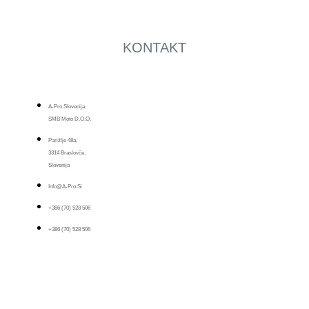
KONTAKT
A-Pro Slovenija
SMB Moto D.o.o.
Parižlje 48a,
3314 Braslovče,
Slovenija
Info@a-Pro.si
+386 (70) 528 506
+386 (70) 528 506