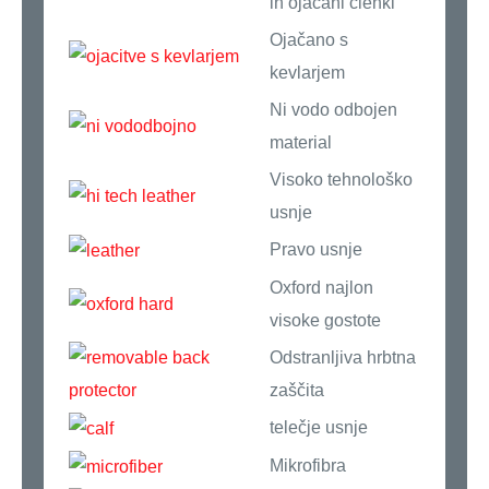
in ojačani členki
Ojačano s
kevlarjem
Ni vodo odbojen
material
Visoko tehnološko
usnje
Pravo usnje
Oxford najlon
visoke gostote
Odstranljiva hrbtna
zaščita
telečje usnje
Mikrofibra