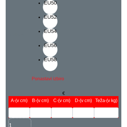
EU50
EU52
EU54
Velikost
EU56
EU58
Ponastavi izbiro
€
A
-(v cm)
B
-(v cm)
C
-(v cm)
D
-(v cm)
Teža
-(v kg)