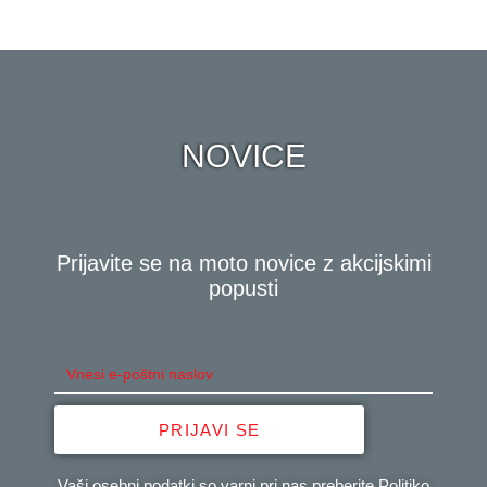
NOVICE
Prijavite se na moto novice z akcijskimi
popusti
PRIJAVI SE
Vaši osebni podatki so varni pri nas preberite
Politiko