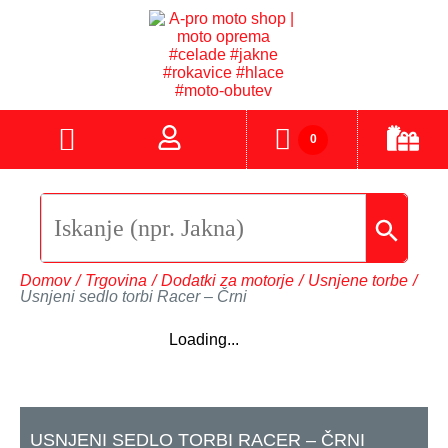
0
Domov
/
Trgovina
/
Dodatki za motorje
/
Usnjene torbe
/
Usnjeni sedlo torbi Racer – Črni
Loading...
USNJENI SEDLO TORBI RACER – ČRNI