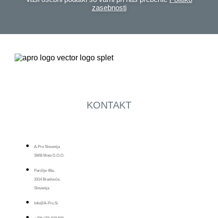
zasebnosti
KONTAKT
A-Pro Slovenija
SMB Moto D.o.o.
Parižlje 48a,
3314 Braslovče,
Slovenija
Info@a-Pro.si