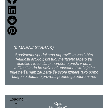
(
0
MNENJ STRANK)
Spoštovani spodaj smo pripravili za vas izbiro
velikosti artiklov, kot tudi meritveno tabelo za
določitev le te. Da bi naročeno prišlo v pravi
velikosti in da bo vaša nakupovalna izkušnja še
prijetnejša nam zaupajte še svoje izmere tako bomo
blago še dodatno preverili predno ga odpremimo.
Loading...
Opis
Mnenja (0)