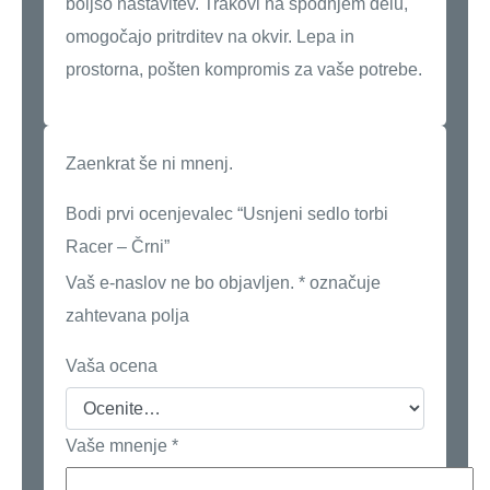
boljšo nastavitev. Trakovi na spodnjem delu,
omogočajo pritrditev na okvir. Lepa in
prostorna, pošten kompromis za vaše potrebe.
Zaenkrat še ni mnenj.
Bodi prvi ocenjevalec “Usnjeni sedlo torbi
Racer – Črni”
Vaš e-naslov ne bo objavljen.
*
označuje
zahtevana polja
Vaša ocena
Vaše mnenje
*