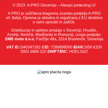
© 2023 A-PRO Slovenija – Always protecting U!
A-PRO je zaščitena blagovna znamka podjetja A-PRO
srl, Italija. Oprema je skladna in regulirana z EU direktivo
o varni uporabi in zaščiti.
Distribucijo in spletno prodajo v Sloveniji, Hrvaški,
Avstriji, Nemčiji, Madžarski in Romuniji, izvaja podjetje:
SMB moto d.o.o.
Parižlje 48a, 3314 Braslovče, Slovenija
VAT ID:
SI40347281
CID:
7289898000
IBAN:
SI56 6100
0001 6886 010
SWIFT/BIC:
HDELSI22