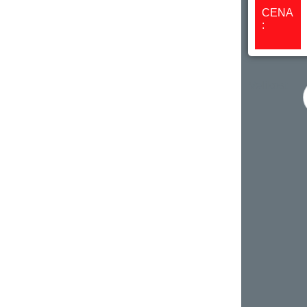
CENA
:
Velikost