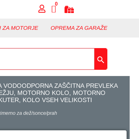
0
I ZA MOTORJE
OPREMA ZA GARAŽE
A VODOODPORNA ZAŠČITNA PREVLEKA
DEŽJU, MOTORNO KOLO, MOTORNO
KUTER, KOLO VSEH VELIKOSTI
rimerno za dež/sonce/prah