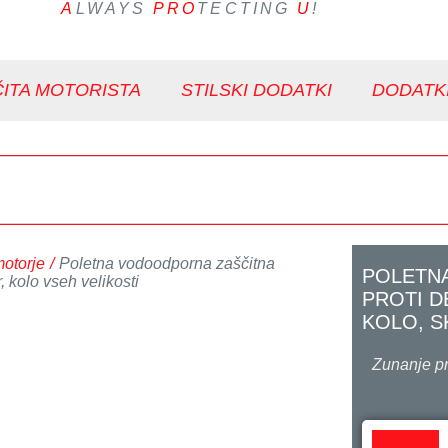
A
LWAYS
PRO
TECTING
U
!
ITA MOTORISTA
STILSKI DODATKI
DODATK
motorje
/
Poletna vodoodporna zaščitna
POLETN
, kolo vseh velikosti
PROTI 
KOLO, S
Zunanje p