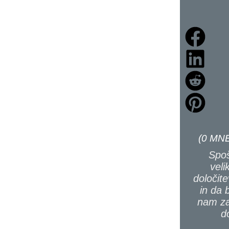
(
0
MNE
Spoš
veli
določite
in da 
nam za
d