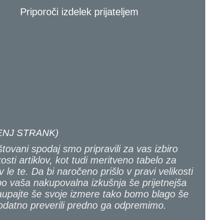
Priporoči izdelek prijateljem
NJ STRANK)
tovani spodaj smo pripravili za vas izbiro
kosti artiklov, kot tudi meritveno tabelo za
v le te. Da bi naročeno prišlo v pravi velikosti
bo vaša nakupovalna izkušnja še prijetnejša
upajte še svoje izmere tako bomo blago še
odatno preverili predno ga odpremimo.