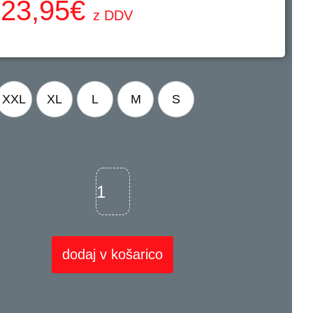
23,95
€
z DDV
XXL
XL
L
M
S
dodaj v košarico