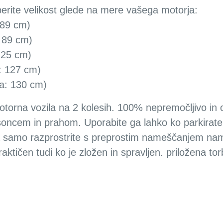
te velikost glede na mere vašega motorja:
 89 cm)
: 89 cm)
 125 cm)
a: 127 cm)
na: 130 cm)
torna vozila na 2 kolesih. 100% nepremočljivo in 
ncem in prahom. Uporabite ga lahko ko parkirate 
st, ga samo razprostrite s preprostim nameščanjem n
ktičen tudi ko je zložen in spravljen. priložena to