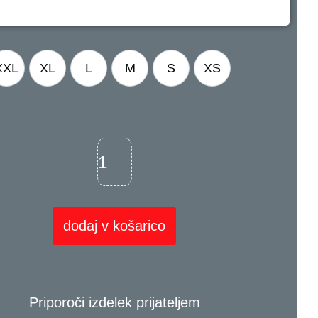
XXL
XL
L
M
S
XS
dodaj v košarico
Priporoči izdelek prijateljem