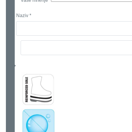
Vaše mnenje
*
Naziv
*