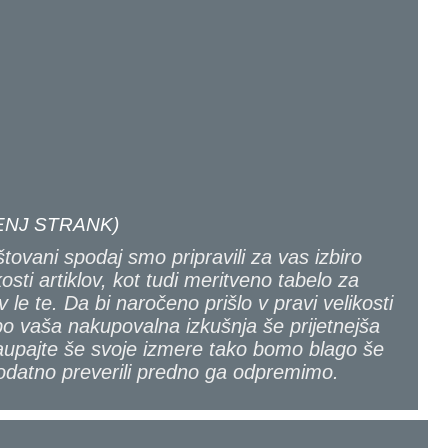
NJ STRANK)
tovani spodaj smo pripravili za vas izbiro
kosti artiklov, kot tudi meritveno tabelo za
v le te. Da bi naročeno prišlo v pravi velikosti
bo vaša nakupovalna izkušnja še prijetnejša
upajte še svoje izmere tako bomo blago še
odatno preverili predno ga odpremimo.