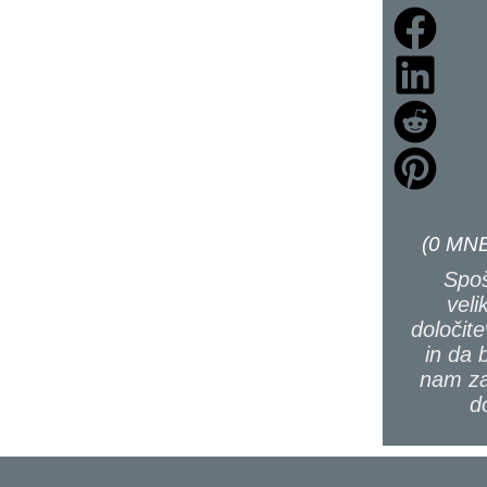
(
0
MNE
Spoš
veli
določite
in da 
nam za
d