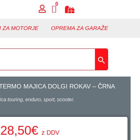
0
I ZA MOTORJE
OPREMA ZA GARAŽE
TERMO MAJICA DOLGI ROKAV – ČRNA
ca touring, enduro, sport, scooter.
28,50
€
z DDV