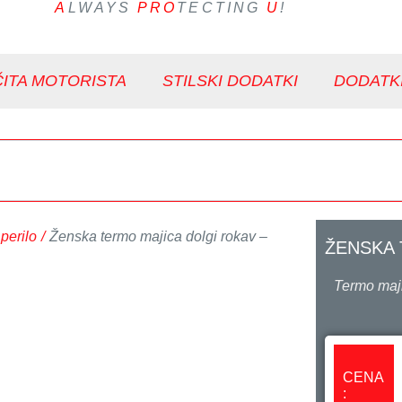
A
LWAYS
PRO
TECTING
U
!
ITA MOTORISTA
STILSKI DODATKI
DODATK
perilo
/
Ženska termo majica dolgi rokav –
ŽENSKA 
Termo maji
CENA
: