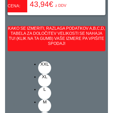
43,94
€
z DDV
CENA:
KAKO SE IZMERITI, RAZLAGA PODATKOV A,B,C,D,
TABELA ZA DOLOČITEV VELIKOSTI SE NAHAJA
TU! (KLIK NA TA GUMB) VAŠE IZMERE PA VPIŠITE
SPODAJ!
XXL
XL
L
M
Velikost