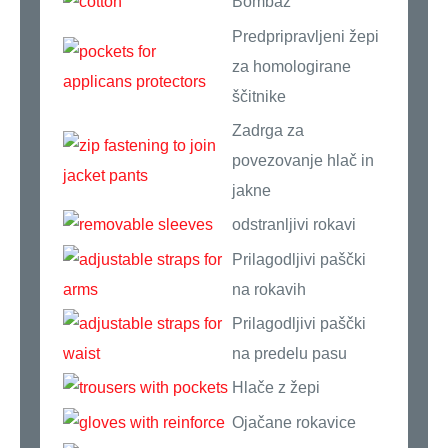
Bombaž
Predpripravljeni žepi
za homologirane
ščitnike
Zadrga za
povezovanje hlač in
jakne
odstranljivi rokavi
Prilagodljivi paščki
na rokavih
Prilagodljivi paščki
na predelu pasu
Hlače z žepi
Ojačane rokavice