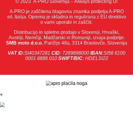
© 2023 A-PRO Slovenija – Always protecting U!
A-PRO je zaščitena blagovna znamka podjetja A-PRO
srl, Italija. Oprema je skladna in regulirana z EU direktivo
o varni uporabi in zaščiti.
Distribucijo in spletno prodajo v Sloveniji, Hrvaški,
Avstriji, Nemčiji, Madžarski in Romuniji, izvaja podjetje:
SMB moto d.o.o.
Parižlje 48a, 3314 Braslovče, Slovenija
VAT ID:
SI40347281
CID:
7289898000
IBAN:
SI56 6100
0001 6886 010
SWIFT/BIC:
HDELSI22
×