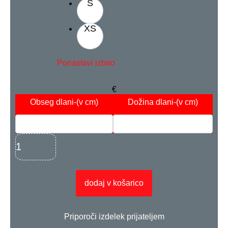
S
XS
Ponastavi izbiro
€
Obseg dlani
-(v cm)
Dožina dlani
-(v cm)
dodaj v košarico
Priporoči izdelek prijateljem