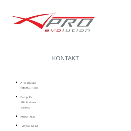
KONTAKT
A-Pro Slovenija
SMB Moto D.o.o.
Parižlje 48a,
3314 Braslovče,
Slovenija
Info@a-Pro.si
+386 (70) 528 506